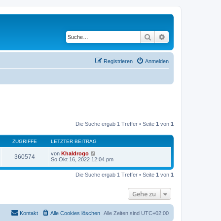
Suche
Erweiterte Suche
Registrieren
Anmelden
Die Suche ergab 1 Treffer • Seite
1
von
1
ZUGRIFFE
LETZTER BEITRAG
von
Khaldrogo
360574
So Okt 16, 2022 12:04 pm
Die Suche ergab 1 Treffer • Seite
1
von
1
Gehe zu
Kontakt
Alle Cookies löschen
Alle Zeiten sind
UTC+02:00