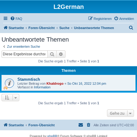
L2German
FAQ
Registrieren
Anmelden
S
Startseite
Foren-Übersicht
Suche
Unbeantwortete Themen
u
Unbeantwortete Themen
c
Zur erweiterten Suche
h
Suche
Erweiterte Suche
e
Die Suche ergab 1 Treffer • Seite
1
von
1
Themen
Stammtisch
Letzter Beitrag von
Khaldrogo
«
So Okt 16, 2022 12:04 pm
Verfasst in
Information
Die Suche ergab 1 Treffer • Seite
1
von
1
Gehe zu
Startseite
Foren-Übersicht
Alle Zeiten sind
UTC+02:00
Powered by
phpBB
® Forum Software © phpBB Limited