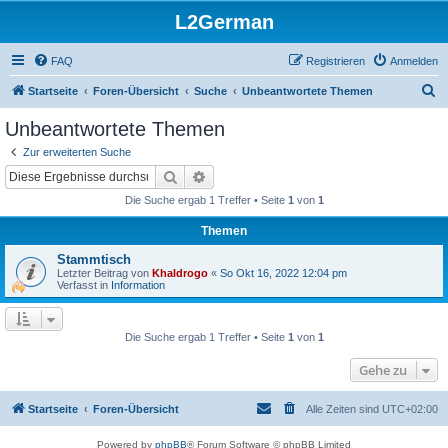
L2German
FAQ
Registrieren
Anmelden
S
Startseite
Foren-Übersicht
Suche
Unbeantwortete Themen
u
Unbeantwortete Themen
c
Zur erweiterten Suche
h
Suche
Erweiterte Suche
e
Die Suche ergab 1 Treffer • Seite
1
von
1
Themen
Stammtisch
Letzter Beitrag von
Khaldrogo
«
So Okt 16, 2022 12:04 pm
Verfasst in
Information
Die Suche ergab 1 Treffer • Seite
1
von
1
Gehe zu
Startseite
Foren-Übersicht
Alle Zeiten sind
UTC+02:00
Powered by
phpBB
® Forum Software © phpBB Limited