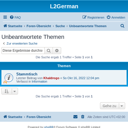
L2German
FAQ
Registrieren
Anmelden
S
Startseite
Foren-Übersicht
Suche
Unbeantwortete Themen
u
Unbeantwortete Themen
c
Zur erweiterten Suche
h
Suche
Erweiterte Suche
e
Die Suche ergab 1 Treffer • Seite
1
von
1
Themen
Stammtisch
Letzter Beitrag von
Khaldrogo
«
So Okt 16, 2022 12:04 pm
Verfasst in
Information
Die Suche ergab 1 Treffer • Seite
1
von
1
Gehe zu
Startseite
Foren-Übersicht
Alle Zeiten sind
UTC+02:00
Powered by
phpBB
® Forum Software © phpBB Limited