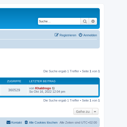
Suche
Erweiterte Suche
Registrieren
Anmelden
Die Suche ergab 1 Treffer • Seite
1
von
1
ZUGRIFFE
LETZTER BEITRAG
von
Khaldrogo
360529
So Okt 16, 2022 12:04 pm
Die Suche ergab 1 Treffer • Seite
1
von
1
Gehe zu
Kontakt
Alle Cookies löschen
Alle Zeiten sind
UTC+02:00