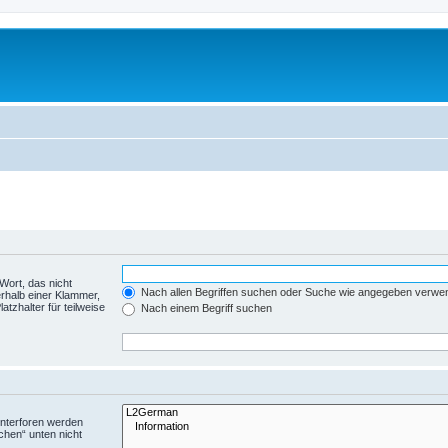
Wort, das nicht
Nach allen Begriffen suchen oder Suche wie angegeben verwe
rhalb einer Klammer,
tzhalter für teilweise
Nach einem Begriff suchen
Unterforen werden
chen“ unten nicht