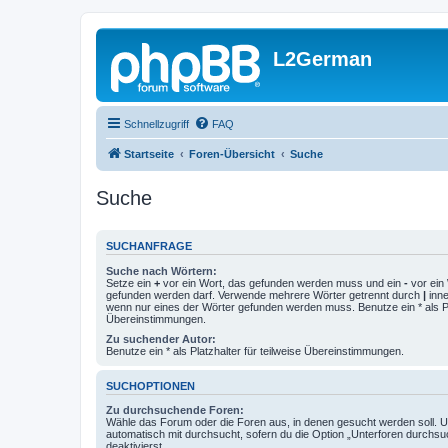
L2German
Schnellzugriff
FAQ
Startseite
Foren-Übersicht
Suche
Suche
SUCHANFRAGE
Suche nach Wörtern:
Setze ein
+
vor ein Wort, das gefunden werden muss und ein
-
vor ein 
gefunden werden darf. Verwende mehrere Wörter getrennt durch
|
inne
wenn nur eines der Wörter gefunden werden muss. Benutze ein * als Pla
Übereinstimmungen.
Zu suchender Autor:
Benutze ein * als Platzhalter für teilweise Übereinstimmungen.
SUCHOPTIONEN
Zu durchsuchende Foren:
Wähle das Forum oder die Foren aus, in denen gesucht werden soll. 
automatisch mit durchsucht, sofern du die Option „Unterforen durchsu
deaktivierst.