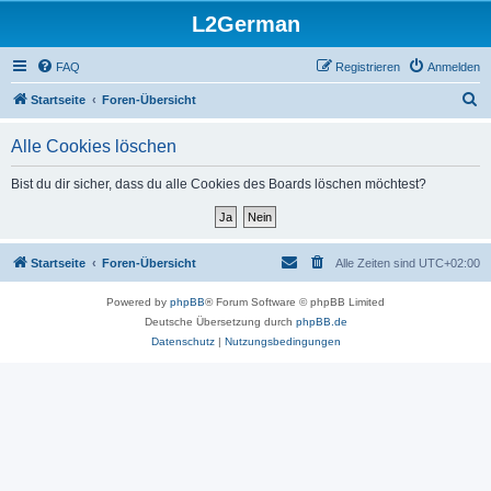
L2German
FAQ
Registrieren
Anmelden
S
Startseite
Foren-Übersicht
u
Alle Cookies löschen
c
h
Bist du dir sicher, dass du alle Cookies des Boards löschen möchtest?
e
Startseite
Foren-Übersicht
Alle Zeiten sind
UTC+02:00
Powered by
phpBB
® Forum Software © phpBB Limited
Deutsche Übersetzung durch
phpBB.de
Datenschutz
|
Nutzungsbedingungen