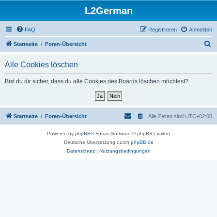
L2German
FAQ
Registrieren
Anmelden
S
Startseite
Foren-Übersicht
u
Alle Cookies löschen
c
h
Bist du dir sicher, dass du alle Cookies des Boards löschen möchtest?
e
Startseite
Foren-Übersicht
Alle Zeiten sind
UTC+02:00
Powered by
phpBB
® Forum Software © phpBB Limited
Deutsche Übersetzung durch
phpBB.de
Datenschutz
|
Nutzungsbedingungen