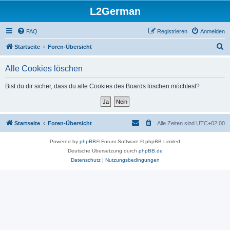
L2German
FAQ
Registrieren
Anmelden
S
Startseite
Foren-Übersicht
u
Alle Cookies löschen
c
h
Bist du dir sicher, dass du alle Cookies des Boards löschen möchtest?
e
Startseite
Foren-Übersicht
Alle Zeiten sind
UTC+02:00
Powered by
phpBB
® Forum Software © phpBB Limited
Deutsche Übersetzung durch
phpBB.de
Datenschutz
|
Nutzungsbedingungen