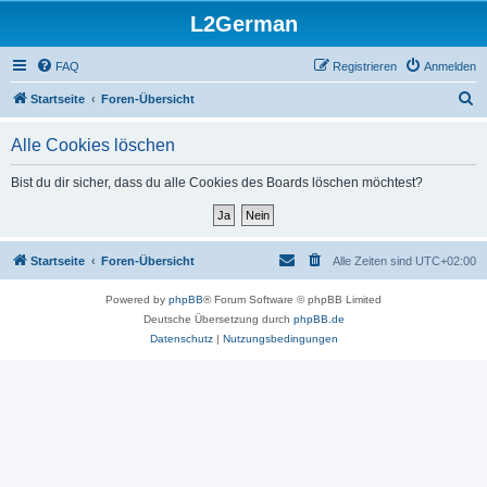
L2German
FAQ
Registrieren
Anmelden
S
Startseite
Foren-Übersicht
u
Alle Cookies löschen
c
h
Bist du dir sicher, dass du alle Cookies des Boards löschen möchtest?
e
Startseite
Foren-Übersicht
Alle Zeiten sind
UTC+02:00
Powered by
phpBB
® Forum Software © phpBB Limited
Deutsche Übersetzung durch
phpBB.de
Datenschutz
|
Nutzungsbedingungen