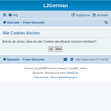
L2German
FAQ
Registrieren
Anmelden
S
Startseite
Foren-Übersicht
u
Alle Cookies löschen
c
h
Bist du dir sicher, dass du alle Cookies des Boards löschen möchtest?
e
Startseite
Foren-Übersicht
Alle Zeiten sind
UTC+02:00
Powered by
phpBB
® Forum Software © phpBB Limited
Deutsche Übersetzung durch
phpBB.de
Datenschutz
|
Nutzungsbedingungen