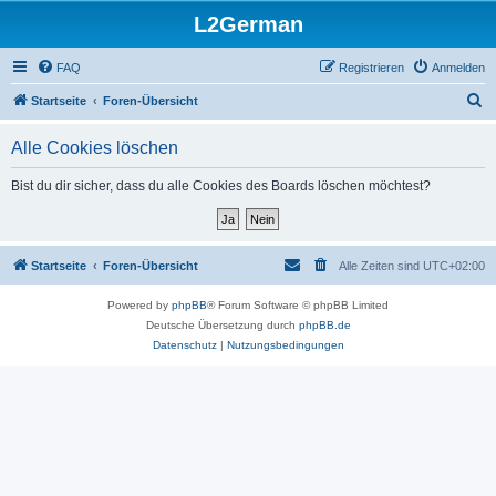
L2German
FAQ
Registrieren
Anmelden
S
Startseite
Foren-Übersicht
u
Alle Cookies löschen
c
h
Bist du dir sicher, dass du alle Cookies des Boards löschen möchtest?
e
Startseite
Foren-Übersicht
Alle Zeiten sind
UTC+02:00
Powered by
phpBB
® Forum Software © phpBB Limited
Deutsche Übersetzung durch
phpBB.de
Datenschutz
|
Nutzungsbedingungen