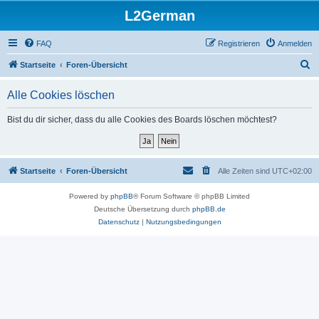
L2German
FAQ
Registrieren
Anmelden
S
Startseite
Foren-Übersicht
u
Alle Cookies löschen
c
h
Bist du dir sicher, dass du alle Cookies des Boards löschen möchtest?
e
Startseite
Foren-Übersicht
Alle Zeiten sind
UTC+02:00
Powered by
phpBB
® Forum Software © phpBB Limited
Deutsche Übersetzung durch
phpBB.de
Datenschutz
|
Nutzungsbedingungen