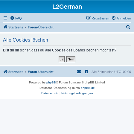
L2German
FAQ
Registrieren
Anmelden
S
Startseite
Foren-Übersicht
u
Alle Cookies löschen
c
h
Bist du dir sicher, dass du alle Cookies des Boards löschen möchtest?
e
Startseite
Foren-Übersicht
Alle Zeiten sind
UTC+02:00
Powered by
phpBB
® Forum Software © phpBB Limited
Deutsche Übersetzung durch
phpBB.de
Datenschutz
|
Nutzungsbedingungen