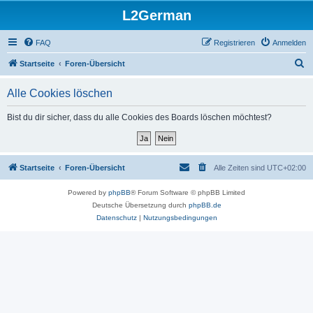
L2German
FAQ
Registrieren
Anmelden
S
Startseite
Foren-Übersicht
u
Alle Cookies löschen
c
h
Bist du dir sicher, dass du alle Cookies des Boards löschen möchtest?
e
Startseite
Foren-Übersicht
Alle Zeiten sind
UTC+02:00
Powered by
phpBB
® Forum Software © phpBB Limited
Deutsche Übersetzung durch
phpBB.de
Datenschutz
|
Nutzungsbedingungen