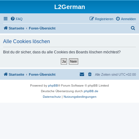
L2German
FAQ
Registrieren
Anmelden
S
Startseite
Foren-Übersicht
u
Alle Cookies löschen
c
h
Bist du dir sicher, dass du alle Cookies des Boards löschen möchtest?
e
Startseite
Foren-Übersicht
Alle Zeiten sind
UTC+02:00
Powered by
phpBB
® Forum Software © phpBB Limited
Deutsche Übersetzung durch
phpBB.de
Datenschutz
|
Nutzungsbedingungen