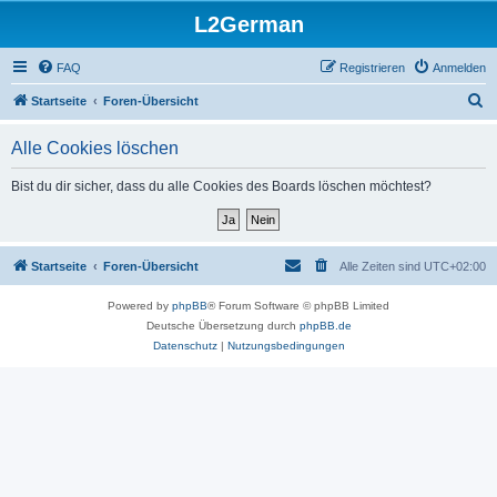
L2German
FAQ
Registrieren
Anmelden
S
Startseite
Foren-Übersicht
u
Alle Cookies löschen
c
h
Bist du dir sicher, dass du alle Cookies des Boards löschen möchtest?
e
Startseite
Foren-Übersicht
Alle Zeiten sind
UTC+02:00
Powered by
phpBB
® Forum Software © phpBB Limited
Deutsche Übersetzung durch
phpBB.de
Datenschutz
|
Nutzungsbedingungen