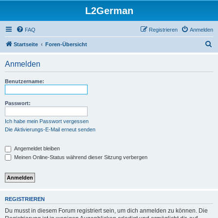
L2German
FAQ
Registrieren
Anmelden
S
Startseite
Foren-Übersicht
u
Anmelden
c
h
Benutzername:
e
Passwort:
Ich habe mein Passwort vergessen
Die Aktivierungs-E-Mail erneut senden
Angemeldet bleiben
Meinen Online-Status während dieser Sitzung verbergen
REGISTRIEREN
Du musst in diesem Forum registriert sein, um dich anmelden zu können. Die