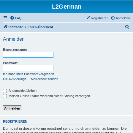
L2German
FAQ
Registrieren
Anmelden
S
Startseite
Foren-Übersicht
u
Anmelden
c
h
Benutzername:
e
Passwort:
Ich habe mein Passwort vergessen
Die Aktivierungs-E-Mail erneut senden
Angemeldet bleiben
Meinen Online-Status während dieser Sitzung verbergen
REGISTRIEREN
Du musst in diesem Forum registriert sein, um dich anmelden zu können. Die