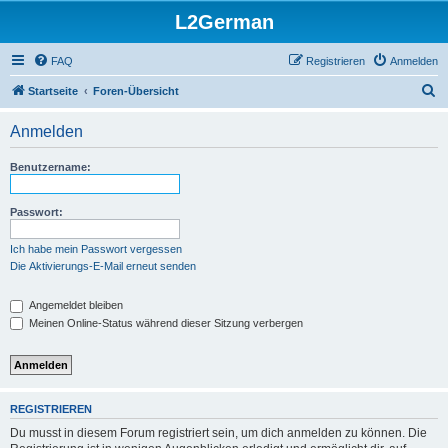
L2German
FAQ
Registrieren
Anmelden
S
Startseite
Foren-Übersicht
u
Anmelden
c
h
Benutzername:
e
Passwort:
Ich habe mein Passwort vergessen
Die Aktivierungs-E-Mail erneut senden
Angemeldet bleiben
Meinen Online-Status während dieser Sitzung verbergen
REGISTRIEREN
Du musst in diesem Forum registriert sein, um dich anmelden zu können. Die