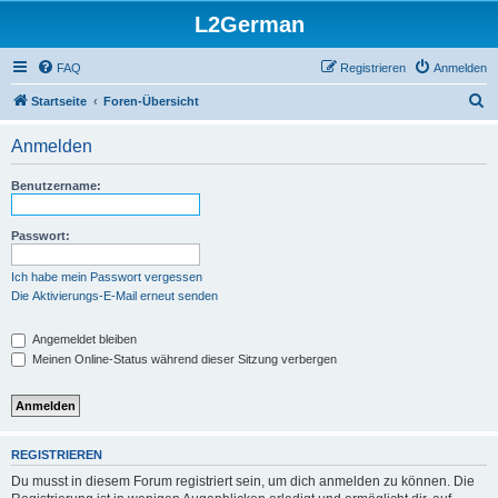
L2German
FAQ
Registrieren
Anmelden
S
Startseite
Foren-Übersicht
u
Anmelden
c
h
Benutzername:
e
Passwort:
Ich habe mein Passwort vergessen
Die Aktivierungs-E-Mail erneut senden
Angemeldet bleiben
Meinen Online-Status während dieser Sitzung verbergen
REGISTRIEREN
Du musst in diesem Forum registriert sein, um dich anmelden zu können. Die