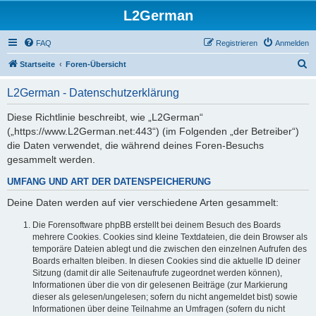
L2German
FAQ
Registrieren
Anmelden
S
Startseite
Foren-Übersicht
u
L2German - Datenschutzerklärung
c
h
Diese Richtlinie beschreibt, wie „L2German“
(„https://www.L2German.net:443“) (im Folgenden „der Betreiber“)
e
die Daten verwendet, die während deines Foren-Besuchs
gesammelt werden.
UMFANG UND ART DER DATENSPEICHERUNG
Deine Daten werden auf vier verschiedene Arten gesammelt:
Die Forensoftware phpBB erstellt bei deinem Besuch des Boards
mehrere Cookies. Cookies sind kleine Textdateien, die dein Browser als
temporäre Dateien ablegt und die zwischen den einzelnen Aufrufen des
Boards erhalten bleiben. In diesen Cookies sind die aktuelle ID deiner
Sitzung (damit dir alle Seitenaufrufe zugeordnet werden können),
Informationen über die von dir gelesenen Beiträge (zur Markierung
dieser als gelesen/ungelesen; sofern du nicht angemeldet bist) sowie
Informationen über deine Teilnahme an Umfragen (sofern du nicht