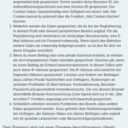
angemeldet bist) gespeichert. Ferner werden deine Benutzer-ID, ein
Authentifizierungsschlüssel und eine Session-ID gespeichert. Die
Cookies haben standardmäßig eine Gültigkeit von einem Jahr. Alle
Cookies kannst du jederzeit über die Funktion „Alle Cookies löschen“
löschen.
Weiterhin werden die Daten gespeichert, die du bei der Registrierung,
in deinem Profil oder deinem persönlichem Bereich angibst. Für die
Registrierung sind mindestens ein eindeutiger Benutzername, eine E-
Mail-Adresse und ein Passwort notwendig. Wenn durch den Betreiber
weitere Daten als notwendig festgelegt wurden, so ist dies für dich vor
deren Eingabe ersichtlich.
Wenn du einen Beitrag oder eine private Nachricht erstellst, so werden
die dort eingegebenen Daten ebenfalls gespeichert. Gleiches gilt, wenn
du einen Beitrag als Entwurf zwischenspeicherst. In diesen Fällen wird
auch deine IP-Adresse gespeichert. Die IP-Adresse wird weiterhin bei
folgenden Aktionen gespeichert: Löschen und Ändern von Beiträgen
(dazu zählen Private Nachrichten und Umfragen), Änderungen an
zentralen Profildaten (E-Mail-Adresse, Kontoaktivierung, Benutzer-
Passwort) und gescheiterte Anmeldeversuche. Die von deinem Browser
übermittelte Browser-Kennzeichnung (User Agent) wird nur in der „Wer
ist online?“-Funktion angezeigt und nicht dauerhaft gespeichert.
Schließlich erfordern einzelne Funktionen des Boards, dass weitere
Daten gespeichert werden. Dazu gehören dein Abstimmungsverhalten
bei Umfragen, der Gelesen-Status von deinen Beiträgen oder explizit
von dir gesetzte Lesezeichen oder Benachrichtigungsfunktionen.
Dein Passwort wird mit einer Einwege-Verschlüsselung (Hash)