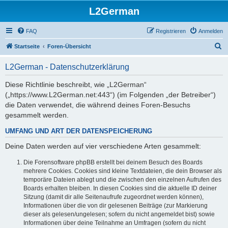
L2German
FAQ
Registrieren
Anmelden
S
Startseite
Foren-Übersicht
u
L2German - Datenschutzerklärung
c
h
Diese Richtlinie beschreibt, wie „L2German“
(„https://www.L2German.net:443“) (im Folgenden „der Betreiber“)
e
die Daten verwendet, die während deines Foren-Besuchs
gesammelt werden.
UMFANG UND ART DER DATENSPEICHERUNG
Deine Daten werden auf vier verschiedene Arten gesammelt:
Die Forensoftware phpBB erstellt bei deinem Besuch des Boards
mehrere Cookies. Cookies sind kleine Textdateien, die dein Browser als
temporäre Dateien ablegt und die zwischen den einzelnen Aufrufen des
Boards erhalten bleiben. In diesen Cookies sind die aktuelle ID deiner
Sitzung (damit dir alle Seitenaufrufe zugeordnet werden können),
Informationen über die von dir gelesenen Beiträge (zur Markierung
dieser als gelesen/ungelesen; sofern du nicht angemeldet bist) sowie
Informationen über deine Teilnahme an Umfragen (sofern du nicht