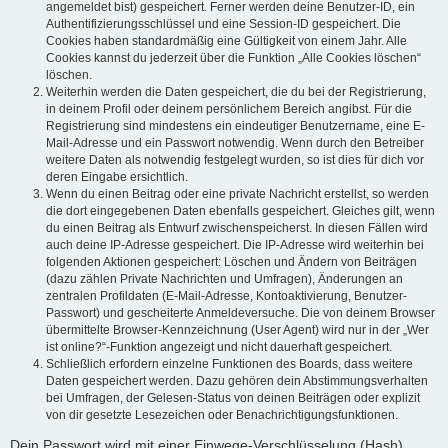
angemeldet bist) gespeichert. Ferner werden deine Benutzer-ID, ein
Authentifizierungsschlüssel und eine Session-ID gespeichert. Die
Cookies haben standardmäßig eine Gültigkeit von einem Jahr. Alle
Cookies kannst du jederzeit über die Funktion „Alle Cookies löschen“
löschen.
Weiterhin werden die Daten gespeichert, die du bei der Registrierung,
in deinem Profil oder deinem persönlichem Bereich angibst. Für die
Registrierung sind mindestens ein eindeutiger Benutzername, eine E-
Mail-Adresse und ein Passwort notwendig. Wenn durch den Betreiber
weitere Daten als notwendig festgelegt wurden, so ist dies für dich vor
deren Eingabe ersichtlich.
Wenn du einen Beitrag oder eine private Nachricht erstellst, so werden
die dort eingegebenen Daten ebenfalls gespeichert. Gleiches gilt, wenn
du einen Beitrag als Entwurf zwischenspeicherst. In diesen Fällen wird
auch deine IP-Adresse gespeichert. Die IP-Adresse wird weiterhin bei
folgenden Aktionen gespeichert: Löschen und Ändern von Beiträgen
(dazu zählen Private Nachrichten und Umfragen), Änderungen an
zentralen Profildaten (E-Mail-Adresse, Kontoaktivierung, Benutzer-
Passwort) und gescheiterte Anmeldeversuche. Die von deinem Browser
übermittelte Browser-Kennzeichnung (User Agent) wird nur in der „Wer
ist online?“-Funktion angezeigt und nicht dauerhaft gespeichert.
Schließlich erfordern einzelne Funktionen des Boards, dass weitere
Daten gespeichert werden. Dazu gehören dein Abstimmungsverhalten
bei Umfragen, der Gelesen-Status von deinen Beiträgen oder explizit
von dir gesetzte Lesezeichen oder Benachrichtigungsfunktionen.
Dein Passwort wird mit einer Einwege-Verschlüsselung (Hash)