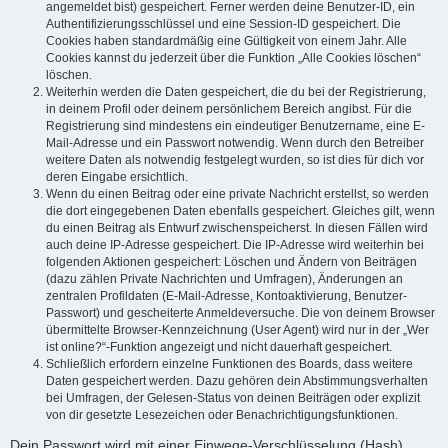
angemeldet bist) gespeichert. Ferner werden deine Benutzer-ID, ein
Authentifizierungsschlüssel und eine Session-ID gespeichert. Die
Cookies haben standardmäßig eine Gültigkeit von einem Jahr. Alle
Cookies kannst du jederzeit über die Funktion „Alle Cookies löschen“
löschen.
Weiterhin werden die Daten gespeichert, die du bei der Registrierung,
in deinem Profil oder deinem persönlichem Bereich angibst. Für die
Registrierung sind mindestens ein eindeutiger Benutzername, eine E-
Mail-Adresse und ein Passwort notwendig. Wenn durch den Betreiber
weitere Daten als notwendig festgelegt wurden, so ist dies für dich vor
deren Eingabe ersichtlich.
Wenn du einen Beitrag oder eine private Nachricht erstellst, so werden
die dort eingegebenen Daten ebenfalls gespeichert. Gleiches gilt, wenn
du einen Beitrag als Entwurf zwischenspeicherst. In diesen Fällen wird
auch deine IP-Adresse gespeichert. Die IP-Adresse wird weiterhin bei
folgenden Aktionen gespeichert: Löschen und Ändern von Beiträgen
(dazu zählen Private Nachrichten und Umfragen), Änderungen an
zentralen Profildaten (E-Mail-Adresse, Kontoaktivierung, Benutzer-
Passwort) und gescheiterte Anmeldeversuche. Die von deinem Browser
übermittelte Browser-Kennzeichnung (User Agent) wird nur in der „Wer
ist online?“-Funktion angezeigt und nicht dauerhaft gespeichert.
Schließlich erfordern einzelne Funktionen des Boards, dass weitere
Daten gespeichert werden. Dazu gehören dein Abstimmungsverhalten
bei Umfragen, der Gelesen-Status von deinen Beiträgen oder explizit
von dir gesetzte Lesezeichen oder Benachrichtigungsfunktionen.
Dein Passwort wird mit einer Einwege-Verschlüsselung (Hash)