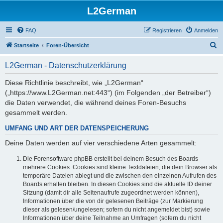
L2German
FAQ
Registrieren
Anmelden
S
Startseite
Foren-Übersicht
u
L2German - Datenschutzerklärung
c
h
Diese Richtlinie beschreibt, wie „L2German“
(„https://www.L2German.net:443“) (im Folgenden „der Betreiber“)
e
die Daten verwendet, die während deines Foren-Besuchs
gesammelt werden.
UMFANG UND ART DER DATENSPEICHERUNG
Deine Daten werden auf vier verschiedene Arten gesammelt:
Die Forensoftware phpBB erstellt bei deinem Besuch des Boards
mehrere Cookies. Cookies sind kleine Textdateien, die dein Browser als
temporäre Dateien ablegt und die zwischen den einzelnen Aufrufen des
Boards erhalten bleiben. In diesen Cookies sind die aktuelle ID deiner
Sitzung (damit dir alle Seitenaufrufe zugeordnet werden können),
Informationen über die von dir gelesenen Beiträge (zur Markierung
dieser als gelesen/ungelesen; sofern du nicht angemeldet bist) sowie
Informationen über deine Teilnahme an Umfragen (sofern du nicht