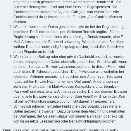
angemeldet bist) gespeichert. Ferner werden deine Benutzer-ID, ein
Authentifizierungsschlüssel und eine Session-ID gespeichert. Die
Cookies haben standardmäßig eine Gültigkeit von einem Jahr. Alle
Cookies kannst du jederzeit über die Funktion „Alle Cookies löschen“
löschen.
Weiterhin werden die Daten gespeichert, die du bei der Registrierung,
in deinem Profil oder deinem persönlichem Bereich angibst. Für die
Registrierung sind mindestens ein eindeutiger Benutzername, eine E-
Mail-Adresse und ein Passwort notwendig. Wenn durch den Betreiber
weitere Daten als notwendig festgelegt wurden, so ist dies für dich vor
deren Eingabe ersichtlich.
Wenn du einen Beitrag oder eine private Nachricht erstellst, so werden
die dort eingegebenen Daten ebenfalls gespeichert. Gleiches gilt, wenn
du einen Beitrag als Entwurf zwischenspeicherst. In diesen Fällen wird
auch deine IP-Adresse gespeichert. Die IP-Adresse wird weiterhin bei
folgenden Aktionen gespeichert: Löschen und Ändern von Beiträgen
(dazu zählen Private Nachrichten und Umfragen), Änderungen an
zentralen Profildaten (E-Mail-Adresse, Kontoaktivierung, Benutzer-
Passwort) und gescheiterte Anmeldeversuche. Die von deinem Browser
übermittelte Browser-Kennzeichnung (User Agent) wird nur in der „Wer
ist online?“-Funktion angezeigt und nicht dauerhaft gespeichert.
Schließlich erfordern einzelne Funktionen des Boards, dass weitere
Daten gespeichert werden. Dazu gehören dein Abstimmungsverhalten
bei Umfragen, der Gelesen-Status von deinen Beiträgen oder explizit
von dir gesetzte Lesezeichen oder Benachrichtigungsfunktionen.
Dein Passwort wird mit einer Einwege-Verschlüsselung (Hash)