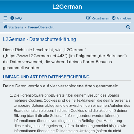
L2German
FAQ
Registrieren
Anmelden
S
Startseite
Foren-Übersicht
u
L2German - Datenschutzerklärung
c
h
Diese Richtlinie beschreibt, wie „L2German“
(„https://www.L2German.net:443“) (im Folgenden „der Betreiber“)
e
die Daten verwendet, die während deines Foren-Besuchs
gesammelt werden.
UMFANG UND ART DER DATENSPEICHERUNG
Deine Daten werden auf vier verschiedene Arten gesammelt:
Die Forensoftware phpBB erstellt bei deinem Besuch des Boards
mehrere Cookies. Cookies sind kleine Textdateien, die dein Browser als
temporäre Dateien ablegt und die zwischen den einzelnen Aufrufen des
Boards erhalten bleiben. In diesen Cookies sind die aktuelle ID deiner
Sitzung (damit dir alle Seitenaufrufe zugeordnet werden können),
Informationen über die von dir gelesenen Beiträge (zur Markierung
dieser als gelesen/ungelesen; sofern du nicht angemeldet bist) sowie
Informationen über deine Teilnahme an Umfragen (sofern du nicht