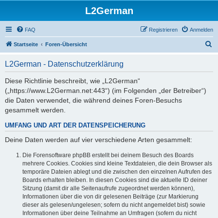
L2German
FAQ
Registrieren
Anmelden
S
Startseite
Foren-Übersicht
u
L2German - Datenschutzerklärung
c
h
Diese Richtlinie beschreibt, wie „L2German“
(„https://www.L2German.net:443“) (im Folgenden „der Betreiber“)
e
die Daten verwendet, die während deines Foren-Besuchs
gesammelt werden.
UMFANG UND ART DER DATENSPEICHERUNG
Deine Daten werden auf vier verschiedene Arten gesammelt:
Die Forensoftware phpBB erstellt bei deinem Besuch des Boards
mehrere Cookies. Cookies sind kleine Textdateien, die dein Browser als
temporäre Dateien ablegt und die zwischen den einzelnen Aufrufen des
Boards erhalten bleiben. In diesen Cookies sind die aktuelle ID deiner
Sitzung (damit dir alle Seitenaufrufe zugeordnet werden können),
Informationen über die von dir gelesenen Beiträge (zur Markierung
dieser als gelesen/ungelesen; sofern du nicht angemeldet bist) sowie
Informationen über deine Teilnahme an Umfragen (sofern du nicht