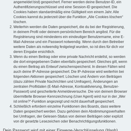
angemeldet bist) gespeichert. Ferner werden deine Benutzer-ID, ein
Authentifizierungsschlüssel und eine Session-ID gespeichert. Die
Cookies haben standardmäßig eine Gültigkeit von einem Jahr. Alle
Cookies kannst du jederzeit über die Funktion „Alle Cookies löschen“
löschen.
Weiterhin werden die Daten gespeichert, die du bei der Registrierung,
in deinem Profil oder deinem persönlichem Bereich angibst. Für die
Registrierung sind mindestens ein eindeutiger Benutzername, eine E-
Mail-Adresse und ein Passwort notwendig. Wenn durch den Betreiber
weitere Daten als notwendig festgelegt wurden, so ist dies für dich vor
deren Eingabe ersichtlich.
Wenn du einen Beitrag oder eine private Nachricht erstellst, so werden
die dort eingegebenen Daten ebenfalls gespeichert. Gleiches gilt, wenn
du einen Beitrag als Entwurf zwischenspeicherst. In diesen Fällen wird
auch deine IP-Adresse gespeichert. Die IP-Adresse wird weiterhin bei
folgenden Aktionen gespeichert: Löschen und Ändern von Beiträgen
(dazu zählen Private Nachrichten und Umfragen), Änderungen an
zentralen Profildaten (E-Mail-Adresse, Kontoaktivierung, Benutzer-
Passwort) und gescheiterte Anmeldeversuche. Die von deinem Browser
übermittelte Browser-Kennzeichnung (User Agent) wird nur in der „Wer
ist online?“-Funktion angezeigt und nicht dauerhaft gespeichert.
Schließlich erfordern einzelne Funktionen des Boards, dass weitere
Daten gespeichert werden. Dazu gehören dein Abstimmungsverhalten
bei Umfragen, der Gelesen-Status von deinen Beiträgen oder explizit
von dir gesetzte Lesezeichen oder Benachrichtigungsfunktionen.
Dein Passwort wird mit einer Einwege-Verschlüsselung (Hash)