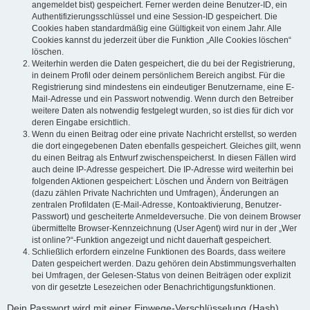
angemeldet bist) gespeichert. Ferner werden deine Benutzer-ID, ein
Authentifizierungsschlüssel und eine Session-ID gespeichert. Die
Cookies haben standardmäßig eine Gültigkeit von einem Jahr. Alle
Cookies kannst du jederzeit über die Funktion „Alle Cookies löschen“
löschen.
Weiterhin werden die Daten gespeichert, die du bei der Registrierung,
in deinem Profil oder deinem persönlichem Bereich angibst. Für die
Registrierung sind mindestens ein eindeutiger Benutzername, eine E-
Mail-Adresse und ein Passwort notwendig. Wenn durch den Betreiber
weitere Daten als notwendig festgelegt wurden, so ist dies für dich vor
deren Eingabe ersichtlich.
Wenn du einen Beitrag oder eine private Nachricht erstellst, so werden
die dort eingegebenen Daten ebenfalls gespeichert. Gleiches gilt, wenn
du einen Beitrag als Entwurf zwischenspeicherst. In diesen Fällen wird
auch deine IP-Adresse gespeichert. Die IP-Adresse wird weiterhin bei
folgenden Aktionen gespeichert: Löschen und Ändern von Beiträgen
(dazu zählen Private Nachrichten und Umfragen), Änderungen an
zentralen Profildaten (E-Mail-Adresse, Kontoaktivierung, Benutzer-
Passwort) und gescheiterte Anmeldeversuche. Die von deinem Browser
übermittelte Browser-Kennzeichnung (User Agent) wird nur in der „Wer
ist online?“-Funktion angezeigt und nicht dauerhaft gespeichert.
Schließlich erfordern einzelne Funktionen des Boards, dass weitere
Daten gespeichert werden. Dazu gehören dein Abstimmungsverhalten
bei Umfragen, der Gelesen-Status von deinen Beiträgen oder explizit
von dir gesetzte Lesezeichen oder Benachrichtigungsfunktionen.
Dein Passwort wird mit einer Einwege-Verschlüsselung (Hash)