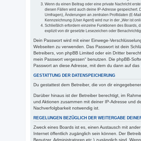
Wenn du einen Beitrag oder eine private Nachricht erste
diesen Fällen wird auch deine IP-Adresse gespeichert. 
Umfragen), Änderungen an zentralen Profildaten (E-Mai
Kennzeichnung (User Agent) wird nur in der „Wer ist onl
Schließlich erfordern einzelne Funktionen des Boards,
explizit von dir gesetzte Lesezeichen oder Benachrichti
Dein Passwort wird mit einer Einwege-Verschlüsselung 
Webseiten zu verwenden. Das Passwort ist dein Schlü
Betreibers, von phpBB Limited oder ein Dritter berec
mein Passwort vergessen“ benutzen. Die phpBB-Softw
Passwort an diese Adresse, mit dem du dann auf das 
GESTATTUNG DER DATENSPEICHERUNG
Du gestattest dem Betreiber, die von dir eingegeben
Darüber hinaus ist der Betreiber berechtigt, im Rahm
und Aktionen zusammen mit deiner IP-Adresse und de
Nachverfolgbarkeit notwendig ist.
REGELUNGEN BEZÜGLICH DER WEITERGABE DEINE
Zweck eines Boards ist es, einen Austausch mit andere
Internet öffentlich zugänglich sein können. Der Betrei
Benutzer, Administratoren etc.) zugänglich sind. Wen