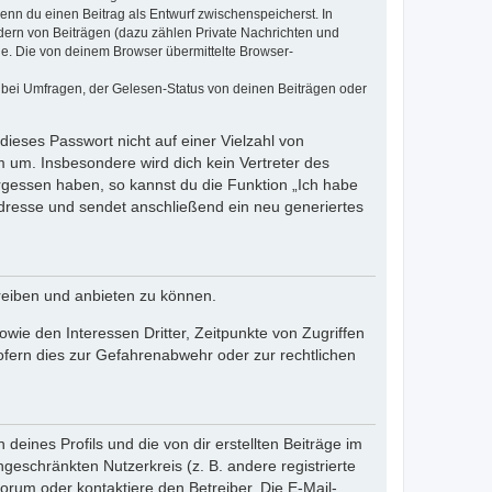
wenn du einen Beitrag als Entwurf zwischenspeicherst. In
dern von Beiträgen (dazu zählen Private Nachrichten und
e. Die von deinem Browser übermittelte Browser-
 bei Umfragen, der Gelesen-Status von deinen Beiträgen oder
dieses Passwort nicht auf einer Vielzahl von
 um. Insbesondere wird dich kein Vertreter des
ergessen haben, so kannst du die Funktion „Ich habe
resse und sendet anschließend ein neu generiertes
reiben und anbieten zu können.
ie den Interessen Dritter, Zeitpunkte von Zugriffen
fern dies zur Gefahrenabwehr oder zur rechtlichen
eines Profils und die von dir erstellten Beiträge im
ngeschränkten Nutzerkreis (z. B. andere registrierte
rum oder kontaktiere den Betreiber. Die E-Mail-