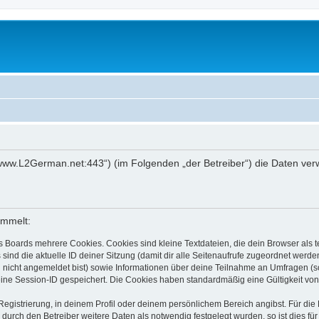
://www.L2German.net:443“) (im Folgenden „der Betreiber“) die Daten v
ammelt:
s Boards mehrere Cookies. Cookies sind kleine Textdateien, die dein Browser als
 sind die aktuelle ID deiner Sitzung (damit dir alle Seitenaufrufe zugeordnet werd
u nicht angemeldet bist) sowie Informationen über deine Teilnahme an Umfragen (s
eine Session-ID gespeichert. Die Cookies haben standardmäßig eine Gültigkeit von 
Registrierung, in deinem Profil oder deinem persönlichem Bereich angibst. Für di
rch den Betreiber weitere Daten als notwendig festgelegt wurden, so ist dies für 