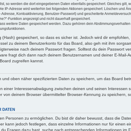
llst, so werden die dort eingegebenen Daten ebenfalls gespeichert. Gleiches gilt, 
Die IP-Adresse wird weiterhin bei folgenden Aktionen gespeichert: Löschen und Än
l-Adresse, Kontoaktivierung, Benutzer-Passwort) und gescheiterte Anmeldeversuch
ine?“-Funktion angezeigt und nicht dauerhaft gespeichert.
 dass weitere Daten gespeichert werden. Dazu gehören dein Abstimmungsverhalten
gungsfunktionen.
(Hash) gespeichert, so dass es sicher ist. Jedoch wird dir empfohlen, 
ssel zu deinem Benutzerkonto für das Board, also geh mit ihm sorgsam
htigterweise nach deinem Passwort fragen. Solltest du dein Passwort v
are fragt dich dann nach deinem Benutzernamen und deiner E-Mail-Ad
Board zugreifen kannst.
en und oben näher spezifizierten Daten zu speichern, um das Board bet
en einer Interessenabwägung zwischen deinen und seinen Interessen sow
r von deinem Browser übermittelter Browser-Kennung zu speichern, so
R DATEN
n Personen zu ermöglichen. Du bist dir daher bewusst, dass die Daten d
ber kann jedoch festlegen, dass einzelne Informationen nur für einen ei
n du Fragen dazu hast, suche nach entsprechenden Informationen im Fo