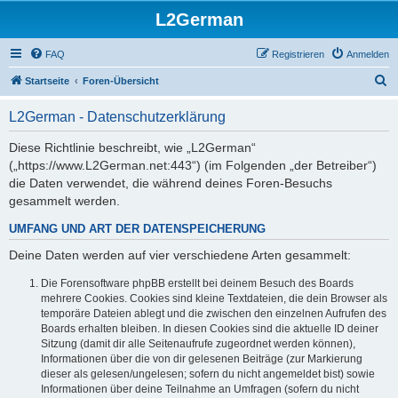
L2German
FAQ
Registrieren
Anmelden
S
Startseite
Foren-Übersicht
u
L2German - Datenschutzerklärung
c
h
Diese Richtlinie beschreibt, wie „L2German“
(„https://www.L2German.net:443“) (im Folgenden „der Betreiber“)
e
die Daten verwendet, die während deines Foren-Besuchs
gesammelt werden.
UMFANG UND ART DER DATENSPEICHERUNG
Deine Daten werden auf vier verschiedene Arten gesammelt:
Die Forensoftware phpBB erstellt bei deinem Besuch des Boards
mehrere Cookies. Cookies sind kleine Textdateien, die dein Browser als
temporäre Dateien ablegt und die zwischen den einzelnen Aufrufen des
Boards erhalten bleiben. In diesen Cookies sind die aktuelle ID deiner
Sitzung (damit dir alle Seitenaufrufe zugeordnet werden können),
Informationen über die von dir gelesenen Beiträge (zur Markierung
dieser als gelesen/ungelesen; sofern du nicht angemeldet bist) sowie
Informationen über deine Teilnahme an Umfragen (sofern du nicht