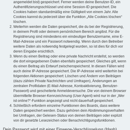
angemeldet bist) gespeichert. Ferner werden deine Benutzer-ID, ein
Authentifizierungsschlüssel und eine Session-ID gespeichert. Die
Cookies haben standardmäßig eine Gültigkeit von einem Jahr. Alle
Cookies kannst du jederzeit über die Funktion „Alle Cookies löschen“
löschen.
Weiterhin werden die Daten gespeichert, die du bei der Registrierung,
in deinem Profil oder deinem persönlichem Bereich angibst. Für die
Registrierung sind mindestens ein eindeutiger Benutzername, eine E-
Mail-Adresse und ein Passwort notwendig. Wenn durch den Betreiber
weitere Daten als notwendig festgelegt wurden, so ist dies für dich vor
deren Eingabe ersichtlich.
Wenn du einen Beitrag oder eine private Nachricht erstellst, so werden
die dort eingegebenen Daten ebenfalls gespeichert. Gleiches gilt, wenn
du einen Beitrag als Entwurf zwischenspeicherst. In diesen Fällen wird
auch deine IP-Adresse gespeichert. Die IP-Adresse wird weiterhin bei
folgenden Aktionen gespeichert: Löschen und Ändern von Beiträgen
(dazu zählen Private Nachrichten und Umfragen), Änderungen an
zentralen Profildaten (E-Mail-Adresse, Kontoaktivierung, Benutzer-
Passwort) und gescheiterte Anmeldeversuche. Die von deinem Browser
übermittelte Browser-Kennzeichnung (User Agent) wird nur in der „Wer
ist online?“-Funktion angezeigt und nicht dauerhaft gespeichert.
Schließlich erfordern einzelne Funktionen des Boards, dass weitere
Daten gespeichert werden. Dazu gehören dein Abstimmungsverhalten
bei Umfragen, der Gelesen-Status von deinen Beiträgen oder explizit
von dir gesetzte Lesezeichen oder Benachrichtigungsfunktionen.
Dein Passwort wird mit einer Einwege-Verschlüsselung (Hash)