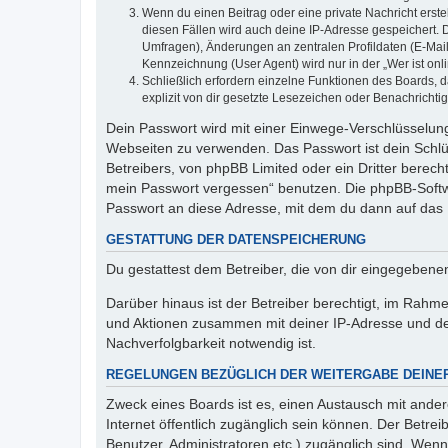
Wenn du einen Beitrag oder eine private Nachricht erste
diesen Fällen wird auch deine IP-Adresse gespeichert. 
Umfragen), Änderungen an zentralen Profildaten (E-Mai
Kennzeichnung (User Agent) wird nur in der „Wer ist onl
Schließlich erfordern einzelne Funktionen des Boards,
explizit von dir gesetzte Lesezeichen oder Benachrichti
Dein Passwort wird mit einer Einwege-Verschlüsselung 
Webseiten zu verwenden. Das Passwort ist dein Schlü
Betreibers, von phpBB Limited oder ein Dritter berec
mein Passwort vergessen“ benutzen. Die phpBB-Softw
Passwort an diese Adresse, mit dem du dann auf das 
GESTATTUNG DER DATENSPEICHERUNG
Du gestattest dem Betreiber, die von dir eingegeben
Darüber hinaus ist der Betreiber berechtigt, im Rahm
und Aktionen zusammen mit deiner IP-Adresse und de
Nachverfolgbarkeit notwendig ist.
REGELUNGEN BEZÜGLICH DER WEITERGABE DEINE
Zweck eines Boards ist es, einen Austausch mit andere
Internet öffentlich zugänglich sein können. Der Betrei
Benutzer, Administratoren etc.) zugänglich sind. Wen