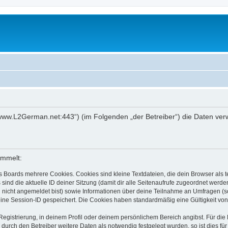
://www.L2German.net:443“) (im Folgenden „der Betreiber“) die Daten v
ammelt:
s Boards mehrere Cookies. Cookies sind kleine Textdateien, die dein Browser als
 sind die aktuelle ID deiner Sitzung (damit dir alle Seitenaufrufe zugeordnet werd
u nicht angemeldet bist) sowie Informationen über deine Teilnahme an Umfragen (s
eine Session-ID gespeichert. Die Cookies haben standardmäßig eine Gültigkeit von 
Registrierung, in deinem Profil oder deinem persönlichem Bereich angibst. Für di
rch den Betreiber weitere Daten als notwendig festgelegt wurden, so ist dies für 