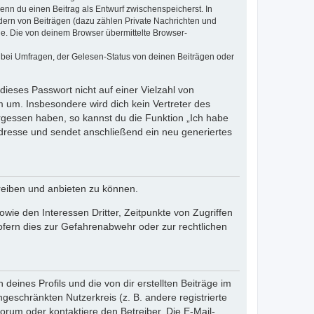
wenn du einen Beitrag als Entwurf zwischenspeicherst. In
dern von Beiträgen (dazu zählen Private Nachrichten und
e. Die von deinem Browser übermittelte Browser-
 bei Umfragen, der Gelesen-Status von deinen Beiträgen oder
dieses Passwort nicht auf einer Vielzahl von
 um. Insbesondere wird dich kein Vertreter des
ergessen haben, so kannst du die Funktion „Ich habe
resse und sendet anschließend ein neu generiertes
reiben und anbieten zu können.
ie den Interessen Dritter, Zeitpunkte von Zugriffen
fern dies zur Gefahrenabwehr oder zur rechtlichen
eines Profils und die von dir erstellten Beiträge im
ngeschränkten Nutzerkreis (z. B. andere registrierte
rum oder kontaktiere den Betreiber. Die E-Mail-