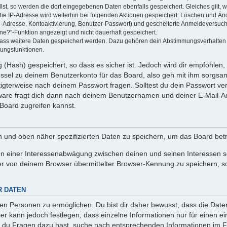
llst, so werden die dort eingegebenen Daten ebenfalls gespeichert. Gleiches gilt, 
Die IP-Adresse wird weiterhin bei folgenden Aktionen gespeichert: Löschen und Än
l-Adresse, Kontoaktivierung, Benutzer-Passwort) und gescheiterte Anmeldeversuch
ine?“-Funktion angezeigt und nicht dauerhaft gespeichert.
 dass weitere Daten gespeichert werden. Dazu gehören dein Abstimmungsverhalten
gungsfunktionen.
(Hash) gespeichert, so dass es sicher ist. Jedoch wird dir empfohlen, 
ssel zu deinem Benutzerkonto für das Board, also geh mit ihm sorgsam
htigterweise nach deinem Passwort fragen. Solltest du dein Passwort v
are fragt dich dann nach deinem Benutzernamen und deiner E-Mail-Ad
Board zugreifen kannst.
en und oben näher spezifizierten Daten zu speichern, um das Board bet
en einer Interessenabwägung zwischen deinen und seinen Interessen sow
r von deinem Browser übermittelter Browser-Kennung zu speichern, so
R DATEN
n Personen zu ermöglichen. Du bist dir daher bewusst, dass die Daten d
ber kann jedoch festlegen, dass einzelne Informationen nur für einen ei
n du Fragen dazu hast, suche nach entsprechenden Informationen im Fo