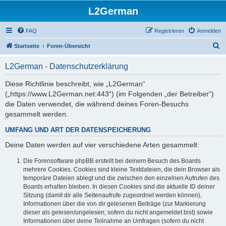
L2German
FAQ
Registrieren
Anmelden
S
Startseite
Foren-Übersicht
u
L2German - Datenschutzerklärung
c
h
Diese Richtlinie beschreibt, wie „L2German“
(„https://www.L2German.net:443“) (im Folgenden „der Betreiber“)
e
die Daten verwendet, die während deines Foren-Besuchs
gesammelt werden.
UMFANG UND ART DER DATENSPEICHERUNG
Deine Daten werden auf vier verschiedene Arten gesammelt:
Die Forensoftware phpBB erstellt bei deinem Besuch des Boards
mehrere Cookies. Cookies sind kleine Textdateien, die dein Browser als
temporäre Dateien ablegt und die zwischen den einzelnen Aufrufen des
Boards erhalten bleiben. In diesen Cookies sind die aktuelle ID deiner
Sitzung (damit dir alle Seitenaufrufe zugeordnet werden können),
Informationen über die von dir gelesenen Beiträge (zur Markierung
dieser als gelesen/ungelesen; sofern du nicht angemeldet bist) sowie
Informationen über deine Teilnahme an Umfragen (sofern du nicht