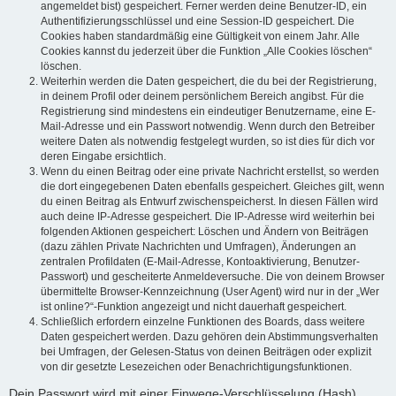
angemeldet bist) gespeichert. Ferner werden deine Benutzer-ID, ein
Authentifizierungsschlüssel und eine Session-ID gespeichert. Die
Cookies haben standardmäßig eine Gültigkeit von einem Jahr. Alle
Cookies kannst du jederzeit über die Funktion „Alle Cookies löschen“
löschen.
Weiterhin werden die Daten gespeichert, die du bei der Registrierung,
in deinem Profil oder deinem persönlichem Bereich angibst. Für die
Registrierung sind mindestens ein eindeutiger Benutzername, eine E-
Mail-Adresse und ein Passwort notwendig. Wenn durch den Betreiber
weitere Daten als notwendig festgelegt wurden, so ist dies für dich vor
deren Eingabe ersichtlich.
Wenn du einen Beitrag oder eine private Nachricht erstellst, so werden
die dort eingegebenen Daten ebenfalls gespeichert. Gleiches gilt, wenn
du einen Beitrag als Entwurf zwischenspeicherst. In diesen Fällen wird
auch deine IP-Adresse gespeichert. Die IP-Adresse wird weiterhin bei
folgenden Aktionen gespeichert: Löschen und Ändern von Beiträgen
(dazu zählen Private Nachrichten und Umfragen), Änderungen an
zentralen Profildaten (E-Mail-Adresse, Kontoaktivierung, Benutzer-
Passwort) und gescheiterte Anmeldeversuche. Die von deinem Browser
übermittelte Browser-Kennzeichnung (User Agent) wird nur in der „Wer
ist online?“-Funktion angezeigt und nicht dauerhaft gespeichert.
Schließlich erfordern einzelne Funktionen des Boards, dass weitere
Daten gespeichert werden. Dazu gehören dein Abstimmungsverhalten
bei Umfragen, der Gelesen-Status von deinen Beiträgen oder explizit
von dir gesetzte Lesezeichen oder Benachrichtigungsfunktionen.
Dein Passwort wird mit einer Einwege-Verschlüsselung (Hash)