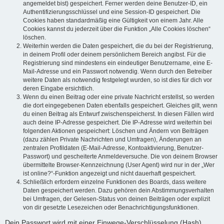
angemeldet bist) gespeichert. Ferner werden deine Benutzer-ID, ein
Authentifizierungsschlüssel und eine Session-ID gespeichert. Die
Cookies haben standardmäßig eine Gültigkeit von einem Jahr. Alle
Cookies kannst du jederzeit über die Funktion „Alle Cookies löschen“
löschen.
Weiterhin werden die Daten gespeichert, die du bei der Registrierung,
in deinem Profil oder deinem persönlichem Bereich angibst. Für die
Registrierung sind mindestens ein eindeutiger Benutzername, eine E-
Mail-Adresse und ein Passwort notwendig. Wenn durch den Betreiber
weitere Daten als notwendig festgelegt wurden, so ist dies für dich vor
deren Eingabe ersichtlich.
Wenn du einen Beitrag oder eine private Nachricht erstellst, so werden
die dort eingegebenen Daten ebenfalls gespeichert. Gleiches gilt, wenn
du einen Beitrag als Entwurf zwischenspeicherst. In diesen Fällen wird
auch deine IP-Adresse gespeichert. Die IP-Adresse wird weiterhin bei
folgenden Aktionen gespeichert: Löschen und Ändern von Beiträgen
(dazu zählen Private Nachrichten und Umfragen), Änderungen an
zentralen Profildaten (E-Mail-Adresse, Kontoaktivierung, Benutzer-
Passwort) und gescheiterte Anmeldeversuche. Die von deinem Browser
übermittelte Browser-Kennzeichnung (User Agent) wird nur in der „Wer
ist online?“-Funktion angezeigt und nicht dauerhaft gespeichert.
Schließlich erfordern einzelne Funktionen des Boards, dass weitere
Daten gespeichert werden. Dazu gehören dein Abstimmungsverhalten
bei Umfragen, der Gelesen-Status von deinen Beiträgen oder explizit
von dir gesetzte Lesezeichen oder Benachrichtigungsfunktionen.
Dein Passwort wird mit einer Einwege-Verschlüsselung (Hash)