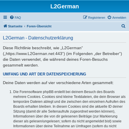
L2German
FAQ
Registrieren
Anmelden
S
Startseite
Foren-Übersicht
u
L2German - Datenschutzerklärung
c
h
Diese Richtlinie beschreibt, wie „L2German“
(„https://www.L2German.net:443“) (im Folgenden „der Betreiber“)
e
die Daten verwendet, die während deines Foren-Besuchs
gesammelt werden.
UMFANG UND ART DER DATENSPEICHERUNG
Deine Daten werden auf vier verschiedene Arten gesammelt:
Die Forensoftware phpBB erstellt bei deinem Besuch des Boards
mehrere Cookies. Cookies sind kleine Textdateien, die dein Browser als
temporäre Dateien ablegt und die zwischen den einzelnen Aufrufen des
Boards erhalten bleiben. In diesen Cookies sind die aktuelle ID deiner
Sitzung (damit dir alle Seitenaufrufe zugeordnet werden können),
Informationen über die von dir gelesenen Beiträge (zur Markierung
dieser als gelesen/ungelesen; sofern du nicht angemeldet bist) sowie
Informationen über deine Teilnahme an Umfragen (sofern du nicht