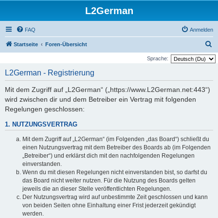
L2German
FAQ
Anmelden
S
Startseite
Foren-Übersicht
u
Sprache:
c
L2German - Registrierung
h
Mit dem Zugriff auf „L2German“ („https://www.L2German.net:443“)
e
wird zwischen dir und dem Betreiber ein Vertrag mit folgenden
Regelungen geschlossen:
1. NUTZUNGSVERTRAG
Mit dem Zugriff auf „L2German“ (im Folgenden „das Board“) schließt du
einen Nutzungsvertrag mit dem Betreiber des Boards ab (im Folgenden
„Betreiber“) und erklärst dich mit den nachfolgenden Regelungen
einverstanden.
Wenn du mit diesen Regelungen nicht einverstanden bist, so darfst du
das Board nicht weiter nutzen. Für die Nutzung des Boards gelten
jeweils die an dieser Stelle veröffentlichten Regelungen.
Der Nutzungsvertrag wird auf unbestimmte Zeit geschlossen und kann
von beiden Seiten ohne Einhaltung einer Frist jederzeit gekündigt
werden.