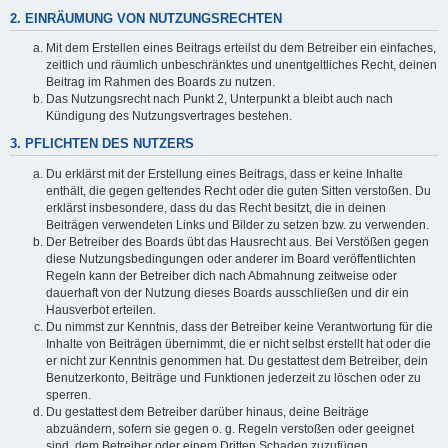
2. EINRÄUMUNG VON NUTZUNGSRECHTEN
Mit dem Erstellen eines Beitrags erteilst du dem Betreiber ein einfaches,
zeitlich und räumlich unbeschränktes und unentgeltliches Recht, deinen
Beitrag im Rahmen des Boards zu nutzen.
Das Nutzungsrecht nach Punkt 2, Unterpunkt a bleibt auch nach
Kündigung des Nutzungsvertrages bestehen.
3. PFLICHTEN DES NUTZERS
Du erklärst mit der Erstellung eines Beitrags, dass er keine Inhalte
enthält, die gegen geltendes Recht oder die guten Sitten verstoßen. Du
erklärst insbesondere, dass du das Recht besitzt, die in deinen
Beiträgen verwendeten Links und Bilder zu setzen bzw. zu verwenden.
Der Betreiber des Boards übt das Hausrecht aus. Bei Verstößen gegen
diese Nutzungsbedingungen oder anderer im Board veröffentlichten
Regeln kann der Betreiber dich nach Abmahnung zeitweise oder
dauerhaft von der Nutzung dieses Boards ausschließen und dir ein
Hausverbot erteilen.
Du nimmst zur Kenntnis, dass der Betreiber keine Verantwortung für die
Inhalte von Beiträgen übernimmt, die er nicht selbst erstellt hat oder die
er nicht zur Kenntnis genommen hat. Du gestattest dem Betreiber, dein
Benutzerkonto, Beiträge und Funktionen jederzeit zu löschen oder zu
sperren.
Du gestattest dem Betreiber darüber hinaus, deine Beiträge
abzuändern, sofern sie gegen o. g. Regeln verstoßen oder geeignet
sind, dem Betreiber oder einem Dritten Schaden zuzufügen.