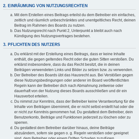
2. EINRÄUMUNG VON NUTZUNGSRECHTEN
Mit dem Erstellen eines Beitrags erteilst du dem Betreiber ein einfaches,
zeitlich und räumlich unbeschränktes und unentgeltliches Recht, deinen
Beitrag im Rahmen des Boards zu nutzen.
Das Nutzungsrecht nach Punkt 2, Unterpunkt a bleibt auch nach
Kündigung des Nutzungsvertrages bestehen.
3. PFLICHTEN DES NUTZERS
Du erklärst mit der Erstellung eines Beitrags, dass er keine Inhalte
enthält, die gegen geltendes Recht oder die guten Sitten verstoßen. Du
erklärst insbesondere, dass du das Recht besitzt, die in deinen
Beiträgen verwendeten Links und Bilder zu setzen bzw. zu verwenden.
Der Betreiber des Boards übt das Hausrecht aus. Bei Verstößen gegen
diese Nutzungsbedingungen oder anderer im Board veröffentlichten
Regeln kann der Betreiber dich nach Abmahnung zeitweise oder
dauerhaft von der Nutzung dieses Boards ausschließen und dir ein
Hausverbot erteilen.
Du nimmst zur Kenntnis, dass der Betreiber keine Verantwortung für die
Inhalte von Beiträgen übernimmt, die er nicht selbst erstellt hat oder die
er nicht zur Kenntnis genommen hat. Du gestattest dem Betreiber, dein
Benutzerkonto, Beiträge und Funktionen jederzeit zu löschen oder zu
sperren.
Du gestattest dem Betreiber darüber hinaus, deine Beiträge
abzuändern, sofern sie gegen o. g. Regeln verstoßen oder geeignet
sind, dem Betreiber oder einem Dritten Schaden zuzufügen.