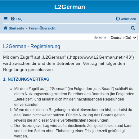
L2German
FAQ
Anmelden
S
Startseite
Foren-Übersicht
u
Sprache:
c
L2German - Registrierung
h
Mit dem Zugriff auf „L2German“ („https://www.L2German.net:443“)
e
wird zwischen dir und dem Betreiber ein Vertrag mit folgenden
Regelungen geschlossen:
1. NUTZUNGSVERTRAG
Mit dem Zugriff auf „L2German“ (im Folgenden „das Board“) schließt du
einen Nutzungsvertrag mit dem Betreiber des Boards ab (im Folgenden
„Betreiber“) und erklärst dich mit den nachfolgenden Regelungen
einverstanden.
Wenn du mit diesen Regelungen nicht einverstanden bist, so darfst du
das Board nicht weiter nutzen. Für die Nutzung des Boards gelten
jeweils die an dieser Stelle veröffentlichten Regelungen.
Der Nutzungsvertrag wird auf unbestimmte Zeit geschlossen und kann
von beiden Seiten ohne Einhaltung einer Frist jederzeit gekündigt
werden.