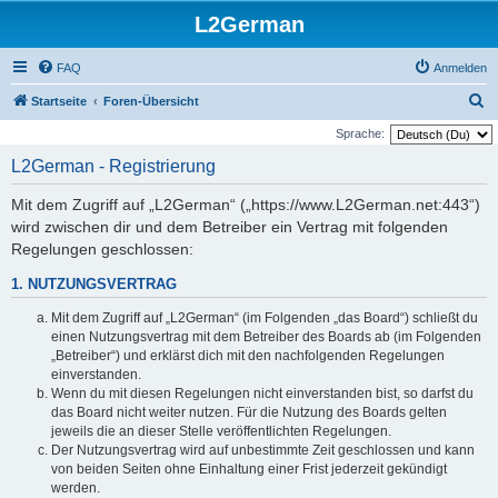
L2German
FAQ
Anmelden
S
Startseite
Foren-Übersicht
u
Sprache:
c
L2German - Registrierung
h
Mit dem Zugriff auf „L2German“ („https://www.L2German.net:443“)
e
wird zwischen dir und dem Betreiber ein Vertrag mit folgenden
Regelungen geschlossen:
1. NUTZUNGSVERTRAG
Mit dem Zugriff auf „L2German“ (im Folgenden „das Board“) schließt du
einen Nutzungsvertrag mit dem Betreiber des Boards ab (im Folgenden
„Betreiber“) und erklärst dich mit den nachfolgenden Regelungen
einverstanden.
Wenn du mit diesen Regelungen nicht einverstanden bist, so darfst du
das Board nicht weiter nutzen. Für die Nutzung des Boards gelten
jeweils die an dieser Stelle veröffentlichten Regelungen.
Der Nutzungsvertrag wird auf unbestimmte Zeit geschlossen und kann
von beiden Seiten ohne Einhaltung einer Frist jederzeit gekündigt
werden.