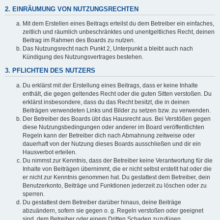
2. EINRÄUMUNG VON NUTZUNGSRECHTEN
Mit dem Erstellen eines Beitrags erteilst du dem Betreiber ein einfaches,
zeitlich und räumlich unbeschränktes und unentgeltliches Recht, deinen
Beitrag im Rahmen des Boards zu nutzen.
Das Nutzungsrecht nach Punkt 2, Unterpunkt a bleibt auch nach
Kündigung des Nutzungsvertrages bestehen.
3. PFLICHTEN DES NUTZERS
Du erklärst mit der Erstellung eines Beitrags, dass er keine Inhalte
enthält, die gegen geltendes Recht oder die guten Sitten verstoßen. Du
erklärst insbesondere, dass du das Recht besitzt, die in deinen
Beiträgen verwendeten Links und Bilder zu setzen bzw. zu verwenden.
Der Betreiber des Boards übt das Hausrecht aus. Bei Verstößen gegen
diese Nutzungsbedingungen oder anderer im Board veröffentlichten
Regeln kann der Betreiber dich nach Abmahnung zeitweise oder
dauerhaft von der Nutzung dieses Boards ausschließen und dir ein
Hausverbot erteilen.
Du nimmst zur Kenntnis, dass der Betreiber keine Verantwortung für die
Inhalte von Beiträgen übernimmt, die er nicht selbst erstellt hat oder die
er nicht zur Kenntnis genommen hat. Du gestattest dem Betreiber, dein
Benutzerkonto, Beiträge und Funktionen jederzeit zu löschen oder zu
sperren.
Du gestattest dem Betreiber darüber hinaus, deine Beiträge
abzuändern, sofern sie gegen o. g. Regeln verstoßen oder geeignet
sind, dem Betreiber oder einem Dritten Schaden zuzufügen.