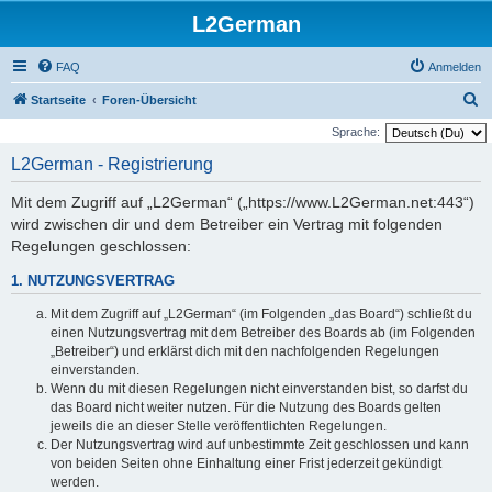
L2German
FAQ
Anmelden
S
Startseite
Foren-Übersicht
u
Sprache:
c
L2German - Registrierung
h
Mit dem Zugriff auf „L2German“ („https://www.L2German.net:443“)
e
wird zwischen dir und dem Betreiber ein Vertrag mit folgenden
Regelungen geschlossen:
1. NUTZUNGSVERTRAG
Mit dem Zugriff auf „L2German“ (im Folgenden „das Board“) schließt du
einen Nutzungsvertrag mit dem Betreiber des Boards ab (im Folgenden
„Betreiber“) und erklärst dich mit den nachfolgenden Regelungen
einverstanden.
Wenn du mit diesen Regelungen nicht einverstanden bist, so darfst du
das Board nicht weiter nutzen. Für die Nutzung des Boards gelten
jeweils die an dieser Stelle veröffentlichten Regelungen.
Der Nutzungsvertrag wird auf unbestimmte Zeit geschlossen und kann
von beiden Seiten ohne Einhaltung einer Frist jederzeit gekündigt
werden.