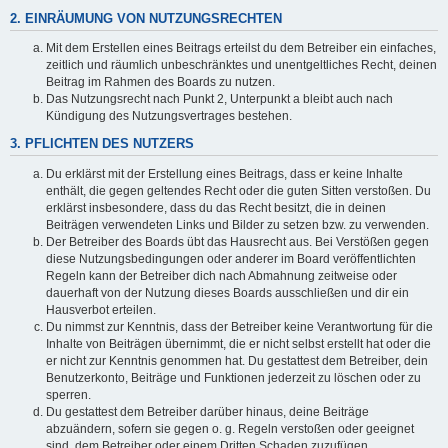
2. EINRÄUMUNG VON NUTZUNGSRECHTEN
Mit dem Erstellen eines Beitrags erteilst du dem Betreiber ein einfaches,
zeitlich und räumlich unbeschränktes und unentgeltliches Recht, deinen
Beitrag im Rahmen des Boards zu nutzen.
Das Nutzungsrecht nach Punkt 2, Unterpunkt a bleibt auch nach
Kündigung des Nutzungsvertrages bestehen.
3. PFLICHTEN DES NUTZERS
Du erklärst mit der Erstellung eines Beitrags, dass er keine Inhalte
enthält, die gegen geltendes Recht oder die guten Sitten verstoßen. Du
erklärst insbesondere, dass du das Recht besitzt, die in deinen
Beiträgen verwendeten Links und Bilder zu setzen bzw. zu verwenden.
Der Betreiber des Boards übt das Hausrecht aus. Bei Verstößen gegen
diese Nutzungsbedingungen oder anderer im Board veröffentlichten
Regeln kann der Betreiber dich nach Abmahnung zeitweise oder
dauerhaft von der Nutzung dieses Boards ausschließen und dir ein
Hausverbot erteilen.
Du nimmst zur Kenntnis, dass der Betreiber keine Verantwortung für die
Inhalte von Beiträgen übernimmt, die er nicht selbst erstellt hat oder die
er nicht zur Kenntnis genommen hat. Du gestattest dem Betreiber, dein
Benutzerkonto, Beiträge und Funktionen jederzeit zu löschen oder zu
sperren.
Du gestattest dem Betreiber darüber hinaus, deine Beiträge
abzuändern, sofern sie gegen o. g. Regeln verstoßen oder geeignet
sind, dem Betreiber oder einem Dritten Schaden zuzufügen.