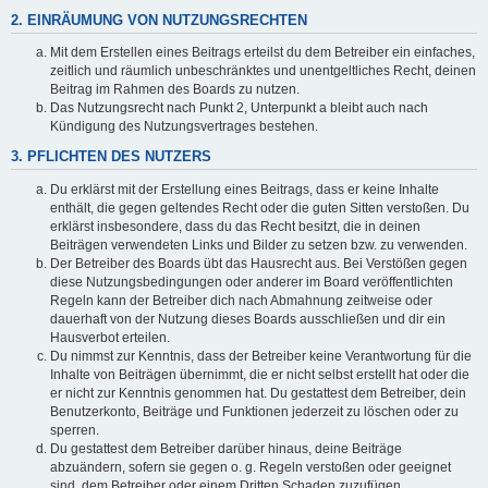
2. EINRÄUMUNG VON NUTZUNGSRECHTEN
Mit dem Erstellen eines Beitrags erteilst du dem Betreiber ein einfaches,
zeitlich und räumlich unbeschränktes und unentgeltliches Recht, deinen
Beitrag im Rahmen des Boards zu nutzen.
Das Nutzungsrecht nach Punkt 2, Unterpunkt a bleibt auch nach
Kündigung des Nutzungsvertrages bestehen.
3. PFLICHTEN DES NUTZERS
Du erklärst mit der Erstellung eines Beitrags, dass er keine Inhalte
enthält, die gegen geltendes Recht oder die guten Sitten verstoßen. Du
erklärst insbesondere, dass du das Recht besitzt, die in deinen
Beiträgen verwendeten Links und Bilder zu setzen bzw. zu verwenden.
Der Betreiber des Boards übt das Hausrecht aus. Bei Verstößen gegen
diese Nutzungsbedingungen oder anderer im Board veröffentlichten
Regeln kann der Betreiber dich nach Abmahnung zeitweise oder
dauerhaft von der Nutzung dieses Boards ausschließen und dir ein
Hausverbot erteilen.
Du nimmst zur Kenntnis, dass der Betreiber keine Verantwortung für die
Inhalte von Beiträgen übernimmt, die er nicht selbst erstellt hat oder die
er nicht zur Kenntnis genommen hat. Du gestattest dem Betreiber, dein
Benutzerkonto, Beiträge und Funktionen jederzeit zu löschen oder zu
sperren.
Du gestattest dem Betreiber darüber hinaus, deine Beiträge
abzuändern, sofern sie gegen o. g. Regeln verstoßen oder geeignet
sind, dem Betreiber oder einem Dritten Schaden zuzufügen.