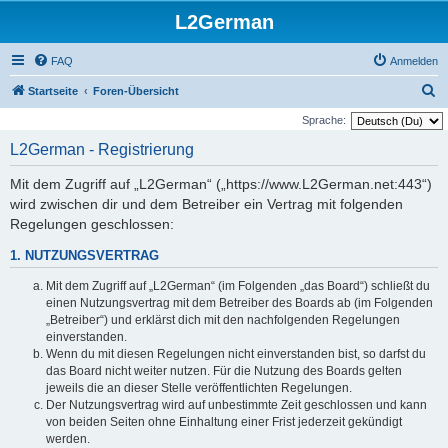
L2German
FAQ
Anmelden
S
Startseite
Foren-Übersicht
u
Sprache:
c
L2German - Registrierung
h
Mit dem Zugriff auf „L2German“ („https://www.L2German.net:443“)
e
wird zwischen dir und dem Betreiber ein Vertrag mit folgenden
Regelungen geschlossen:
1. NUTZUNGSVERTRAG
Mit dem Zugriff auf „L2German“ (im Folgenden „das Board“) schließt du
einen Nutzungsvertrag mit dem Betreiber des Boards ab (im Folgenden
„Betreiber“) und erklärst dich mit den nachfolgenden Regelungen
einverstanden.
Wenn du mit diesen Regelungen nicht einverstanden bist, so darfst du
das Board nicht weiter nutzen. Für die Nutzung des Boards gelten
jeweils die an dieser Stelle veröffentlichten Regelungen.
Der Nutzungsvertrag wird auf unbestimmte Zeit geschlossen und kann
von beiden Seiten ohne Einhaltung einer Frist jederzeit gekündigt
werden.