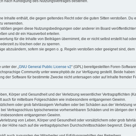
auch nach Kündigung des Nutzungsvertrages bestehen.
ine Inhalte enthält, die gegen geltendes Recht oder die guten Sitten verstoßen. Du 
 zu verwenden.
erstößen gegen diese Nutzungsbedingungen oder anderer im Board veröffentlichte
ßen und dir ein Hausverbot erteilen.
ortung für die Inhalte von Beiträgen übernimmt, die er nicht selbst erstellt hat od
jederzeit zu löschen oder zu sperren.
räge abzuändern, sofern sie gegen o. g. Regeln verstoßen oder geeignet sind, dem
 unter der „
GNU General Public License v2
“ (GPL) bereitgestellten Foren-Softwa
chsprachige Community unter www.phpbb.de zur Verfügung gestellt. Beide haben ke
g der Software für bestimmte Zwecke nicht untersagen oder auf Inhalte fremder F
ben, Körper und Gesundheit und der Verletzung wesentlicher Vertragspflichten (Kard
gilt auch für mittelbare Folgeschäden wie insbesondere entgangenen Gewinn.
ätzlichem oder grob fahrlässigem Verhalten oder bei Schäden aus der Verletzung 
 die bei Vertragsschluss typischerweise vorhersehbaren Schäden und im übrigen de
wie insbesondere entgangenen Gewinn.
erletzung von Leben, Körper und Gesundheit oder vorsätzlichem oder grob fahrläs
der Höhe nach auf die vertragstypischen Durchschnittsschäden begrenzt. Dies gi
mäß auch zugunsten der Mitarbeiter und Erfüllungsgehilfen des Betreibers.