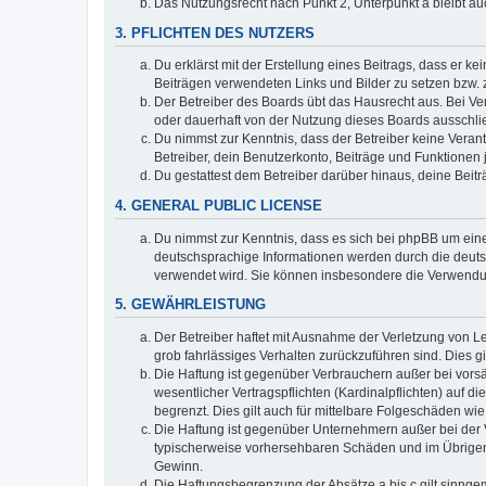
Das Nutzungsrecht nach Punkt 2, Unterpunkt a bleibt 
3. PFLICHTEN DES NUTZERS
Du erklärst mit der Erstellung eines Beitrags, dass er ke
Beiträgen verwendeten Links und Bilder zu setzen bzw.
Der Betreiber des Boards übt das Hausrecht aus. Bei V
oder dauerhaft von der Nutzung dieses Boards ausschlie
Du nimmst zur Kenntnis, dass der Betreiber keine Verantw
Betreiber, dein Benutzerkonto, Beiträge und Funktionen 
Du gestattest dem Betreiber darüber hinaus, deine Beit
4. GENERAL PUBLIC LICENSE
Du nimmst zur Kenntnis, dass es sich bei phpBB um eine
deutschsprachige Informationen werden durch die deuts
verwendet wird. Sie können insbesondere die Verwendun
5. GEWÄHRLEISTUNG
Der Betreiber haftet mit Ausnahme der Verletzung von Le
grob fahrlässiges Verhalten zurückzuführen sind. Dies 
Die Haftung ist gegenüber Verbrauchern außer bei vors
wesentlicher Vertragspflichten (Kardinalpflichten) auf
begrenzt. Dies gilt auch für mittelbare Folgeschäden 
Die Haftung ist gegenüber Unternehmern außer bei der V
typischerweise vorhersehbaren Schäden und im Übrigen 
Gewinn.
Die Haftungsbegrenzung der Absätze a bis c gilt sinnge