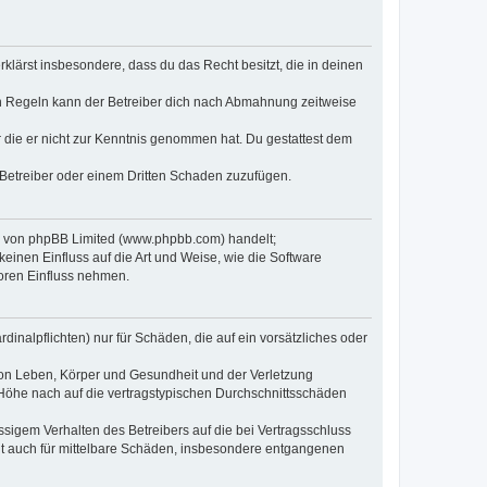
erklärst insbesondere, dass du das Recht besitzt, die in deinen
n Regeln kann der Betreiber dich nach Abmahnung zeitweise
er die er nicht zur Kenntnis genommen hat. Du gestattest dem
 Betreiber oder einem Dritten Schaden zuzufügen.
re von phpBB Limited (www.phpbb.com) handelt;
inen Einfluss auf die Art und Weise, wie die Software
oren Einfluss nehmen.
inalpflichten) nur für Schäden, die auf ein vorsätzliches oder
von Leben, Körper und Gesundheit und der Verletzung
r Höhe nach auf die vertragstypischen Durchschnittsschäden
sigem Verhalten des Betreibers auf die bei Vertragsschluss
lt auch für mittelbare Schäden, insbesondere entgangenen