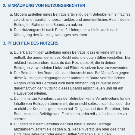
2. EINRÄUMUNG VON NUTZUNGSRECHTEN
Mit dem Erstellen eines Beitrags erteilst du dem Betreiber ein einfaches,
zeitlich und räumlich unbeschränktes und unentgeltliches Recht, deinen
Beitrag im Rahmen des Boards zu nutzen.
Das Nutzungsrecht nach Punkt 2, Unterpunkt a bleibt auch nach
Kündigung des Nutzungsvertrages bestehen.
3. PFLICHTEN DES NUTZERS
Du erklärst mit der Erstellung eines Beitrags, dass er keine Inhalte
enthält, die gegen geltendes Recht oder die guten Sitten verstoßen. Du
erklärst insbesondere, dass du das Recht besitzt, die in deinen
Beiträgen verwendeten Links und Bilder zu setzen bzw. zu verwenden.
Der Betreiber des Boards übt das Hausrecht aus. Bei Verstößen gegen
diese Nutzungsbedingungen oder anderer im Board veröffentlichten
Regeln kann der Betreiber dich nach Abmahnung zeitweise oder
dauerhaft von der Nutzung dieses Boards ausschließen und dir ein
Hausverbot erteilen.
Du nimmst zur Kenntnis, dass der Betreiber keine Verantwortung für die
Inhalte von Beiträgen übernimmt, die er nicht selbst erstellt hat oder die
er nicht zur Kenntnis genommen hat. Du gestattest dem Betreiber, dein
Benutzerkonto, Beiträge und Funktionen jederzeit zu löschen oder zu
sperren.
Du gestattest dem Betreiber darüber hinaus, deine Beiträge
abzuändern, sofern sie gegen o. g. Regeln verstoßen oder geeignet
sind, dem Betreiber oder einem Dritten Schaden zuzufügen.