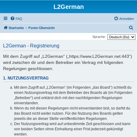
L2German
FAQ
Anmelden
S
Startseite
Foren-Übersicht
u
Sprache:
c
L2German - Registrierung
h
Mit dem Zugriff auf „L2German“ („https://www.L2German.net:443“)
e
wird zwischen dir und dem Betreiber ein Vertrag mit folgenden
Regelungen geschlossen:
1. NUTZUNGSVERTRAG
Mit dem Zugriff auf „L2German“ (im Folgenden „das Board“) schließt du
einen Nutzungsvertrag mit dem Betreiber des Boards ab (im Folgenden
„Betreiber“) und erklärst dich mit den nachfolgenden Regelungen
einverstanden.
Wenn du mit diesen Regelungen nicht einverstanden bist, so darfst du
das Board nicht weiter nutzen. Für die Nutzung des Boards gelten
jeweils die an dieser Stelle veröffentlichten Regelungen.
Der Nutzungsvertrag wird auf unbestimmte Zeit geschlossen und kann
von beiden Seiten ohne Einhaltung einer Frist jederzeit gekündigt
werden.