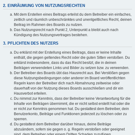
2. EINRÄUMUNG VON NUTZUNGSRECHTEN
Mit dem Erstellen eines Beitrags erteilst du dem Betreiber ein einfaches,
zeitlich und räumlich unbeschränktes und unentgeltliches Recht, deinen
Beitrag im Rahmen des Boards zu nutzen.
Das Nutzungsrecht nach Punkt 2, Unterpunkt a bleibt auch nach
Kündigung des Nutzungsvertrages bestehen.
3. PFLICHTEN DES NUTZERS
Du erklärst mit der Erstellung eines Beitrags, dass er keine Inhalte
enthält, die gegen geltendes Recht oder die guten Sitten verstoßen. Du
erklärst insbesondere, dass du das Recht besitzt, die in deinen
Beiträgen verwendeten Links und Bilder zu setzen bzw. zu verwenden.
Der Betreiber des Boards übt das Hausrecht aus. Bei Verstößen gegen
diese Nutzungsbedingungen oder anderer im Board veröffentlichten
Regeln kann der Betreiber dich nach Abmahnung zeitweise oder
dauerhaft von der Nutzung dieses Boards ausschließen und dir ein
Hausverbot erteilen.
Du nimmst zur Kenntnis, dass der Betreiber keine Verantwortung für die
Inhalte von Beiträgen übernimmt, die er nicht selbst erstellt hat oder die
er nicht zur Kenntnis genommen hat. Du gestattest dem Betreiber, dein
Benutzerkonto, Beiträge und Funktionen jederzeit zu löschen oder zu
sperren.
Du gestattest dem Betreiber darüber hinaus, deine Beiträge
abzuändern, sofern sie gegen o. g. Regeln verstoßen oder geeignet
sind, dem Betreiber oder einem Dritten Schaden zuzufügen.