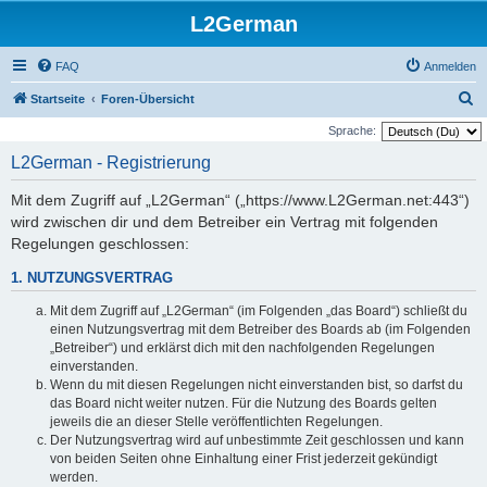
L2German
FAQ
Anmelden
S
Startseite
Foren-Übersicht
u
Sprache:
c
L2German - Registrierung
h
Mit dem Zugriff auf „L2German“ („https://www.L2German.net:443“)
e
wird zwischen dir und dem Betreiber ein Vertrag mit folgenden
Regelungen geschlossen:
1. NUTZUNGSVERTRAG
Mit dem Zugriff auf „L2German“ (im Folgenden „das Board“) schließt du
einen Nutzungsvertrag mit dem Betreiber des Boards ab (im Folgenden
„Betreiber“) und erklärst dich mit den nachfolgenden Regelungen
einverstanden.
Wenn du mit diesen Regelungen nicht einverstanden bist, so darfst du
das Board nicht weiter nutzen. Für die Nutzung des Boards gelten
jeweils die an dieser Stelle veröffentlichten Regelungen.
Der Nutzungsvertrag wird auf unbestimmte Zeit geschlossen und kann
von beiden Seiten ohne Einhaltung einer Frist jederzeit gekündigt
werden.