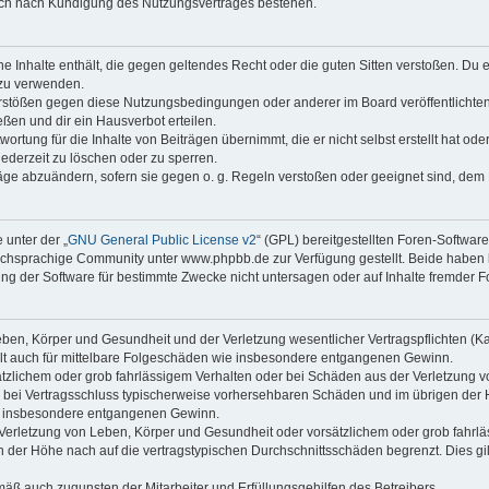
auch nach Kündigung des Nutzungsvertrages bestehen.
ine Inhalte enthält, die gegen geltendes Recht oder die guten Sitten verstoßen. Du 
 zu verwenden.
erstößen gegen diese Nutzungsbedingungen oder anderer im Board veröffentlichte
ßen und dir ein Hausverbot erteilen.
ortung für die Inhalte von Beiträgen übernimmt, die er nicht selbst erstellt hat od
jederzeit zu löschen oder zu sperren.
räge abzuändern, sofern sie gegen o. g. Regeln verstoßen oder geeignet sind, dem
 unter der „
GNU General Public License v2
“ (GPL) bereitgestellten Foren-Softwa
chsprachige Community unter www.phpbb.de zur Verfügung gestellt. Beide haben ke
g der Software für bestimmte Zwecke nicht untersagen oder auf Inhalte fremder F
ben, Körper und Gesundheit und der Verletzung wesentlicher Vertragspflichten (Kard
gilt auch für mittelbare Folgeschäden wie insbesondere entgangenen Gewinn.
ätzlichem oder grob fahrlässigem Verhalten oder bei Schäden aus der Verletzung 
 die bei Vertragsschluss typischerweise vorhersehbaren Schäden und im übrigen de
wie insbesondere entgangenen Gewinn.
erletzung von Leben, Körper und Gesundheit oder vorsätzlichem oder grob fahrläs
der Höhe nach auf die vertragstypischen Durchschnittsschäden begrenzt. Dies gi
mäß auch zugunsten der Mitarbeiter und Erfüllungsgehilfen des Betreibers.