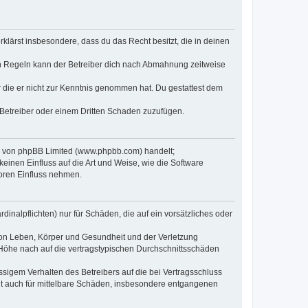
erklärst insbesondere, dass du das Recht besitzt, die in deinen
n Regeln kann der Betreiber dich nach Abmahnung zeitweise
er die er nicht zur Kenntnis genommen hat. Du gestattest dem
 Betreiber oder einem Dritten Schaden zuzufügen.
re von phpBB Limited (www.phpbb.com) handelt;
inen Einfluss auf die Art und Weise, wie die Software
oren Einfluss nehmen.
inalpflichten) nur für Schäden, die auf ein vorsätzliches oder
von Leben, Körper und Gesundheit und der Verletzung
r Höhe nach auf die vertragstypischen Durchschnittsschäden
sigem Verhalten des Betreibers auf die bei Vertragsschluss
lt auch für mittelbare Schäden, insbesondere entgangenen