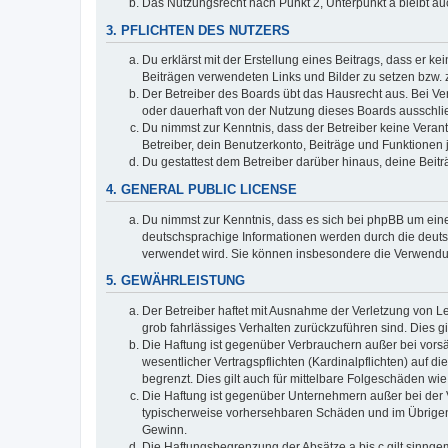
Das Nutzungsrecht nach Punkt 2, Unterpunkt a bleibt 
3. PFLICHTEN DES NUTZERS
Du erklärst mit der Erstellung eines Beitrags, dass er ke
Beiträgen verwendeten Links und Bilder zu setzen bzw.
Der Betreiber des Boards übt das Hausrecht aus. Bei V
oder dauerhaft von der Nutzung dieses Boards ausschlie
Du nimmst zur Kenntnis, dass der Betreiber keine Verantw
Betreiber, dein Benutzerkonto, Beiträge und Funktionen 
Du gestattest dem Betreiber darüber hinaus, deine Beit
4. GENERAL PUBLIC LICENSE
Du nimmst zur Kenntnis, dass es sich bei phpBB um eine
deutschsprachige Informationen werden durch die deuts
verwendet wird. Sie können insbesondere die Verwendun
5. GEWÄHRLEISTUNG
Der Betreiber haftet mit Ausnahme der Verletzung von Le
grob fahrlässiges Verhalten zurückzuführen sind. Dies 
Die Haftung ist gegenüber Verbrauchern außer bei vors
wesentlicher Vertragspflichten (Kardinalpflichten) auf
begrenzt. Dies gilt auch für mittelbare Folgeschäden 
Die Haftung ist gegenüber Unternehmern außer bei der V
typischerweise vorhersehbaren Schäden und im Übrigen 
Gewinn.
Die Haftungsbegrenzung der Absätze a bis c gilt sinnge