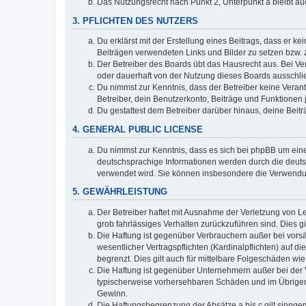
Das Nutzungsrecht nach Punkt 2, Unterpunkt a bleibt 
3. PFLICHTEN DES NUTZERS
Du erklärst mit der Erstellung eines Beitrags, dass er ke
Beiträgen verwendeten Links und Bilder zu setzen bzw.
Der Betreiber des Boards übt das Hausrecht aus. Bei V
oder dauerhaft von der Nutzung dieses Boards ausschlie
Du nimmst zur Kenntnis, dass der Betreiber keine Verantw
Betreiber, dein Benutzerkonto, Beiträge und Funktionen 
Du gestattest dem Betreiber darüber hinaus, deine Beit
4. GENERAL PUBLIC LICENSE
Du nimmst zur Kenntnis, dass es sich bei phpBB um eine
deutschsprachige Informationen werden durch die deuts
verwendet wird. Sie können insbesondere die Verwendun
5. GEWÄHRLEISTUNG
Der Betreiber haftet mit Ausnahme der Verletzung von Le
grob fahrlässiges Verhalten zurückzuführen sind. Dies 
Die Haftung ist gegenüber Verbrauchern außer bei vors
wesentlicher Vertragspflichten (Kardinalpflichten) auf
begrenzt. Dies gilt auch für mittelbare Folgeschäden 
Die Haftung ist gegenüber Unternehmern außer bei der V
typischerweise vorhersehbaren Schäden und im Übrigen 
Gewinn.
Die Haftungsbegrenzung der Absätze a bis c gilt sinnge