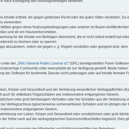
auch nach Kündigung des Nutzungsvertrages bestehen.
ine Inhalte enthält, die gegen geltendes Recht oder die guten Sitten verstoßen. Du 
 zu verwenden.
erstößen gegen diese Nutzungsbedingungen oder anderer im Board veröffentlichte
ßen und dir ein Hausverbot erteilen.
ortung für die Inhalte von Beiträgen übernimmt, die er nicht selbst erstellt hat od
jederzeit zu löschen oder zu sperren.
räge abzuändern, sofern sie gegen o. g. Regeln verstoßen oder geeignet sind, dem
 unter der „
GNU General Public License v2
“ (GPL) bereitgestellten Foren-Softwa
chsprachige Community unter www.phpbb.de zur Verfügung gestellt. Beide haben ke
g der Software für bestimmte Zwecke nicht untersagen oder auf Inhalte fremder F
ben, Körper und Gesundheit und der Verletzung wesentlicher Vertragspflichten (Kard
gilt auch für mittelbare Folgeschäden wie insbesondere entgangenen Gewinn.
ätzlichem oder grob fahrlässigem Verhalten oder bei Schäden aus der Verletzung 
 die bei Vertragsschluss typischerweise vorhersehbaren Schäden und im übrigen de
wie insbesondere entgangenen Gewinn.
erletzung von Leben, Körper und Gesundheit oder vorsätzlichem oder grob fahrläs
der Höhe nach auf die vertragstypischen Durchschnittsschäden begrenzt. Dies gi
mäß auch zugunsten der Mitarbeiter und Erfüllungsgehilfen des Betreibers.