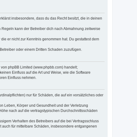
erklärst insbesondere, dass du das Recht besitzt, die in deinen
n Regeln kann der Betreiber dich nach Abmahnung zeitweise
er die er nicht zur Kenntnis genommen hat. Du gestattest dem
 Betreiber oder einem Dritten Schaden zuzufügen.
re von phpBB Limited (www.phpbb.com) handelt;
inen Einfluss auf die Art und Weise, wie die Software
oren Einfluss nehmen.
inalpflichten) nur für Schäden, die auf ein vorsätzliches oder
von Leben, Körper und Gesundheit und der Verletzung
r Höhe nach auf die vertragstypischen Durchschnittsschäden
sigem Verhalten des Betreibers auf die bei Vertragsschluss
lt auch für mittelbare Schäden, insbesondere entgangenen