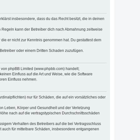
erklärst insbesondere, dass du das Recht besitzt, die in deinen
n Regeln kann der Betreiber dich nach Abmahnung zeitweise
er die er nicht zur Kenntnis genommen hat. Du gestattest dem
 Betreiber oder einem Dritten Schaden zuzufügen.
re von phpBB Limited (www.phpbb.com) handelt;
inen Einfluss auf die Art und Weise, wie die Software
oren Einfluss nehmen.
inalpflichten) nur für Schäden, die auf ein vorsätzliches oder
von Leben, Körper und Gesundheit und der Verletzung
r Höhe nach auf die vertragstypischen Durchschnittsschäden
sigem Verhalten des Betreibers auf die bei Vertragsschluss
lt auch für mittelbare Schäden, insbesondere entgangenen