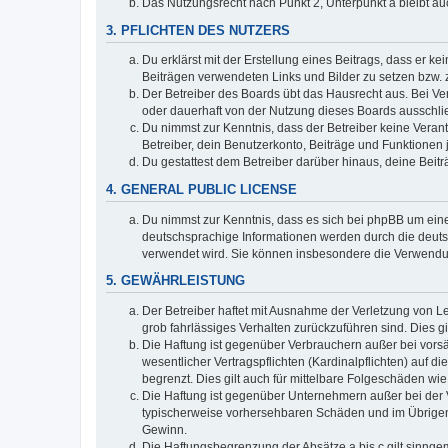
Das Nutzungsrecht nach Punkt 2, Unterpunkt a bleibt 
3. PFLICHTEN DES NUTZERS
Du erklärst mit der Erstellung eines Beitrags, dass er ke
Beiträgen verwendeten Links und Bilder zu setzen bzw.
Der Betreiber des Boards übt das Hausrecht aus. Bei V
oder dauerhaft von der Nutzung dieses Boards ausschlie
Du nimmst zur Kenntnis, dass der Betreiber keine Verantw
Betreiber, dein Benutzerkonto, Beiträge und Funktionen 
Du gestattest dem Betreiber darüber hinaus, deine Beit
4. GENERAL PUBLIC LICENSE
Du nimmst zur Kenntnis, dass es sich bei phpBB um eine
deutschsprachige Informationen werden durch die deuts
verwendet wird. Sie können insbesondere die Verwendun
5. GEWÄHRLEISTUNG
Der Betreiber haftet mit Ausnahme der Verletzung von Le
grob fahrlässiges Verhalten zurückzuführen sind. Dies 
Die Haftung ist gegenüber Verbrauchern außer bei vors
wesentlicher Vertragspflichten (Kardinalpflichten) auf
begrenzt. Dies gilt auch für mittelbare Folgeschäden 
Die Haftung ist gegenüber Unternehmern außer bei der V
typischerweise vorhersehbaren Schäden und im Übrigen 
Gewinn.
Die Haftungsbegrenzung der Absätze a bis c gilt sinnge