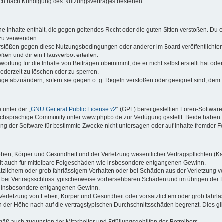
auch nach Kündigung des Nutzungsvertrages bestehen.
ine Inhalte enthält, die gegen geltendes Recht oder die guten Sitten verstoßen. Du 
 zu verwenden.
erstößen gegen diese Nutzungsbedingungen oder anderer im Board veröffentlichte
ßen und dir ein Hausverbot erteilen.
ortung für die Inhalte von Beiträgen übernimmt, die er nicht selbst erstellt hat od
jederzeit zu löschen oder zu sperren.
räge abzuändern, sofern sie gegen o. g. Regeln verstoßen oder geeignet sind, dem
 unter der „
GNU General Public License v2
“ (GPL) bereitgestellten Foren-Softwa
chsprachige Community unter www.phpbb.de zur Verfügung gestellt. Beide haben ke
g der Software für bestimmte Zwecke nicht untersagen oder auf Inhalte fremder F
ben, Körper und Gesundheit und der Verletzung wesentlicher Vertragspflichten (Kard
gilt auch für mittelbare Folgeschäden wie insbesondere entgangenen Gewinn.
ätzlichem oder grob fahrlässigem Verhalten oder bei Schäden aus der Verletzung 
 die bei Vertragsschluss typischerweise vorhersehbaren Schäden und im übrigen de
wie insbesondere entgangenen Gewinn.
erletzung von Leben, Körper und Gesundheit oder vorsätzlichem oder grob fahrläs
der Höhe nach auf die vertragstypischen Durchschnittsschäden begrenzt. Dies gi
mäß auch zugunsten der Mitarbeiter und Erfüllungsgehilfen des Betreibers.