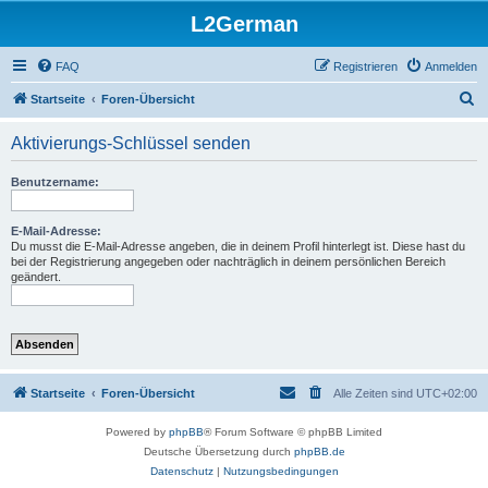
L2German
FAQ
Registrieren
Anmelden
S
Startseite
Foren-Übersicht
u
Aktivierungs-Schlüssel senden
c
h
Benutzername:
e
E-Mail-Adresse:
Du musst die E-Mail-Adresse angeben, die in deinem Profil hinterlegt ist. Diese hast du
bei der Registrierung angegeben oder nachträglich in deinem persönlichen Bereich
geändert.
Startseite
Foren-Übersicht
Alle Zeiten sind
UTC+02:00
Powered by
phpBB
® Forum Software © phpBB Limited
Deutsche Übersetzung durch
phpBB.de
Datenschutz
|
Nutzungsbedingungen