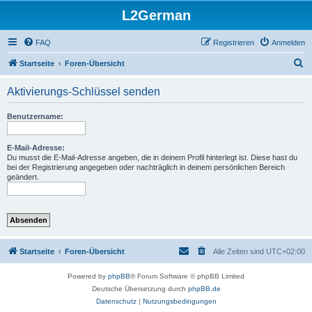
L2German
FAQ
Registrieren
Anmelden
S
Startseite
Foren-Übersicht
u
Aktivierungs-Schlüssel senden
c
h
Benutzername:
e
E-Mail-Adresse:
Du musst die E-Mail-Adresse angeben, die in deinem Profil hinterlegt ist. Diese hast du
bei der Registrierung angegeben oder nachträglich in deinem persönlichen Bereich
geändert.
Startseite
Foren-Übersicht
Alle Zeiten sind
UTC+02:00
Powered by
phpBB
® Forum Software © phpBB Limited
Deutsche Übersetzung durch
phpBB.de
Datenschutz
|
Nutzungsbedingungen