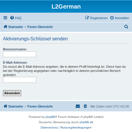
L2German
FAQ
Registrieren
Anmelden
S
Startseite
Foren-Übersicht
u
Aktivierungs-Schlüssel senden
c
h
Benutzername:
e
E-Mail-Adresse:
Du musst die E-Mail-Adresse angeben, die in deinem Profil hinterlegt ist. Diese hast du
bei der Registrierung angegeben oder nachträglich in deinem persönlichen Bereich
geändert.
Startseite
Foren-Übersicht
Alle Zeiten sind
UTC+02:00
Powered by
phpBB
® Forum Software © phpBB Limited
Deutsche Übersetzung durch
phpBB.de
Datenschutz
|
Nutzungsbedingungen