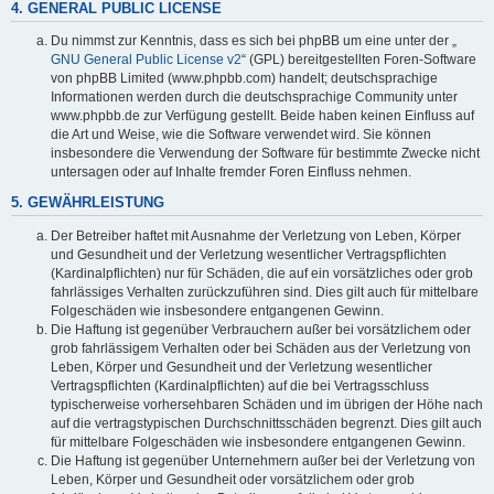
4. GENERAL PUBLIC LICENSE
Du nimmst zur Kenntnis, dass es sich bei phpBB um eine unter der „
GNU General Public License v2
“ (GPL) bereitgestellten Foren-Software
von phpBB Limited (www.phpbb.com) handelt; deutschsprachige
Informationen werden durch die deutschsprachige Community unter
www.phpbb.de zur Verfügung gestellt. Beide haben keinen Einfluss auf
die Art und Weise, wie die Software verwendet wird. Sie können
insbesondere die Verwendung der Software für bestimmte Zwecke nicht
untersagen oder auf Inhalte fremder Foren Einfluss nehmen.
5. GEWÄHRLEISTUNG
Der Betreiber haftet mit Ausnahme der Verletzung von Leben, Körper
und Gesundheit und der Verletzung wesentlicher Vertragspflichten
(Kardinalpflichten) nur für Schäden, die auf ein vorsätzliches oder grob
fahrlässiges Verhalten zurückzuführen sind. Dies gilt auch für mittelbare
Folgeschäden wie insbesondere entgangenen Gewinn.
Die Haftung ist gegenüber Verbrauchern außer bei vorsätzlichem oder
grob fahrlässigem Verhalten oder bei Schäden aus der Verletzung von
Leben, Körper und Gesundheit und der Verletzung wesentlicher
Vertragspflichten (Kardinalpflichten) auf die bei Vertragsschluss
typischerweise vorhersehbaren Schäden und im übrigen der Höhe nach
auf die vertragstypischen Durchschnittsschäden begrenzt. Dies gilt auch
für mittelbare Folgeschäden wie insbesondere entgangenen Gewinn.
Die Haftung ist gegenüber Unternehmern außer bei der Verletzung von
Leben, Körper und Gesundheit oder vorsätzlichem oder grob