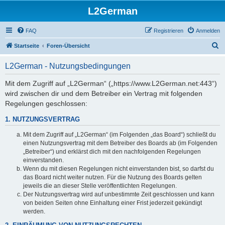
L2German
FAQ
Registrieren
Anmelden
S
Startseite
Foren-Übersicht
u
L2German - Nutzungsbedingungen
c
h
Mit dem Zugriff auf „L2German“ („https://www.L2German.net:443“)
wird zwischen dir und dem Betreiber ein Vertrag mit folgenden
e
Regelungen geschlossen:
1. NUTZUNGSVERTRAG
Mit dem Zugriff auf „L2German“ (im Folgenden „das Board“) schließt du
einen Nutzungsvertrag mit dem Betreiber des Boards ab (im Folgenden
„Betreiber“) und erklärst dich mit den nachfolgenden Regelungen
einverstanden.
Wenn du mit diesen Regelungen nicht einverstanden bist, so darfst du
das Board nicht weiter nutzen. Für die Nutzung des Boards gelten
jeweils die an dieser Stelle veröffentlichten Regelungen.
Der Nutzungsvertrag wird auf unbestimmte Zeit geschlossen und kann
von beiden Seiten ohne Einhaltung einer Frist jederzeit gekündigt
werden.