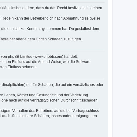
erklärst insbesondere, dass du das Recht besitzt, die in deinen
n Regeln kann der Betreiber dich nach Abmahnung zeitweise
er die er nicht zur Kenntnis genommen hat. Du gestattest dem
 Betreiber oder einem Dritten Schaden zuzufügen.
re von phpBB Limited (www.phpbb.com) handelt;
inen Einfluss auf die Art und Weise, wie die Software
oren Einfluss nehmen.
inalpflichten) nur für Schäden, die auf ein vorsätzliches oder
von Leben, Körper und Gesundheit und der Verletzung
r Höhe nach auf die vertragstypischen Durchschnittsschäden
sigem Verhalten des Betreibers auf die bei Vertragsschluss
lt auch für mittelbare Schäden, insbesondere entgangenen