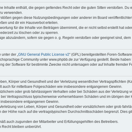
ine Inhalte enthält, die gegen geltendes Recht oder die guten Sitten verstoßen. Du 
 zu verwenden.
erstößen gegen diese Nutzungsbedingungen oder anderer im Board veröffentlichte
ßen und dir ein Hausverbot erteilen.
ortung für die Inhalte von Beiträgen übernimmt, die er nicht selbst erstellt hat od
jederzeit zu löschen oder zu sperren.
räge abzuändern, sofern sie gegen o. g. Regeln verstoßen oder geeignet sind, dem
 unter der „
GNU General Public License v2
“ (GPL) bereitgestellten Foren-Softwa
chsprachige Community unter www.phpbb.de zur Verfügung gestellt. Beide haben ke
g der Software für bestimmte Zwecke nicht untersagen oder auf Inhalte fremder F
ben, Körper und Gesundheit und der Verletzung wesentlicher Vertragspflichten (Kard
gilt auch für mittelbare Folgeschäden wie insbesondere entgangenen Gewinn.
ätzlichem oder grob fahrlässigem Verhalten oder bei Schäden aus der Verletzung 
 die bei Vertragsschluss typischerweise vorhersehbaren Schäden und im übrigen de
wie insbesondere entgangenen Gewinn.
erletzung von Leben, Körper und Gesundheit oder vorsätzlichem oder grob fahrläs
der Höhe nach auf die vertragstypischen Durchschnittsschäden begrenzt. Dies gi
mäß auch zugunsten der Mitarbeiter und Erfüllungsgehilfen des Betreibers.
 Recht bleiben unberührt.