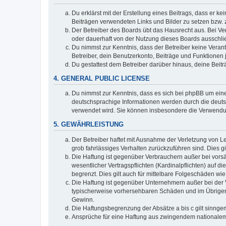
Du erklärst mit der Erstellung eines Beitrags, dass er ke
Beiträgen verwendeten Links und Bilder zu setzen bzw.
Der Betreiber des Boards übt das Hausrecht aus. Bei V
oder dauerhaft von der Nutzung dieses Boards ausschlie
Du nimmst zur Kenntnis, dass der Betreiber keine Verantw
Betreiber, dein Benutzerkonto, Beiträge und Funktionen 
Du gestattest dem Betreiber darüber hinaus, deine Beit
4. GENERAL PUBLIC LICENSE
Du nimmst zur Kenntnis, dass es sich bei phpBB um eine
deutschsprachige Informationen werden durch die deuts
verwendet wird. Sie können insbesondere die Verwendun
5. GEWÄHRLEISTUNG
Der Betreiber haftet mit Ausnahme der Verletzung von Le
grob fahrlässiges Verhalten zurückzuführen sind. Dies 
Die Haftung ist gegenüber Verbrauchern außer bei vors
wesentlicher Vertragspflichten (Kardinalpflichten) auf
begrenzt. Dies gilt auch für mittelbare Folgeschäden 
Die Haftung ist gegenüber Unternehmern außer bei der V
typischerweise vorhersehbaren Schäden und im Übrigen 
Gewinn.
Die Haftungsbegrenzung der Absätze a bis c gilt sinnge
Ansprüche für eine Haftung aus zwingendem nationalem