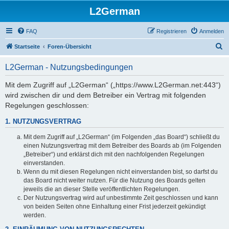
L2German
FAQ
Registrieren
Anmelden
S
Startseite
Foren-Übersicht
u
L2German - Nutzungsbedingungen
c
h
Mit dem Zugriff auf „L2German“ („https://www.L2German.net:443“)
wird zwischen dir und dem Betreiber ein Vertrag mit folgenden
e
Regelungen geschlossen:
1. NUTZUNGSVERTRAG
Mit dem Zugriff auf „L2German“ (im Folgenden „das Board“) schließt du
einen Nutzungsvertrag mit dem Betreiber des Boards ab (im Folgenden
„Betreiber“) und erklärst dich mit den nachfolgenden Regelungen
einverstanden.
Wenn du mit diesen Regelungen nicht einverstanden bist, so darfst du
das Board nicht weiter nutzen. Für die Nutzung des Boards gelten
jeweils die an dieser Stelle veröffentlichten Regelungen.
Der Nutzungsvertrag wird auf unbestimmte Zeit geschlossen und kann
von beiden Seiten ohne Einhaltung einer Frist jederzeit gekündigt
werden.