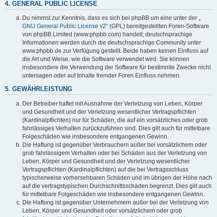
4. GENERAL PUBLIC LICENSE
Du nimmst zur Kenntnis, dass es sich bei phpBB um eine unter der „
GNU General Public License v2
“ (GPL) bereitgestellten Foren-Software
von phpBB Limited (www.phpbb.com) handelt; deutschsprachige
Informationen werden durch die deutschsprachige Community unter
www.phpbb.de zur Verfügung gestellt. Beide haben keinen Einfluss auf
die Art und Weise, wie die Software verwendet wird. Sie können
insbesondere die Verwendung der Software für bestimmte Zwecke nicht
untersagen oder auf Inhalte fremder Foren Einfluss nehmen.
5. GEWÄHRLEISTUNG
Der Betreiber haftet mit Ausnahme der Verletzung von Leben, Körper
und Gesundheit und der Verletzung wesentlicher Vertragspflichten
(Kardinalpflichten) nur für Schäden, die auf ein vorsätzliches oder grob
fahrlässiges Verhalten zurückzuführen sind. Dies gilt auch für mittelbare
Folgeschäden wie insbesondere entgangenen Gewinn.
Die Haftung ist gegenüber Verbrauchern außer bei vorsätzlichem oder
grob fahrlässigem Verhalten oder bei Schäden aus der Verletzung von
Leben, Körper und Gesundheit und der Verletzung wesentlicher
Vertragspflichten (Kardinalpflichten) auf die bei Vertragsschluss
typischerweise vorhersehbaren Schäden und im übrigen der Höhe nach
auf die vertragstypischen Durchschnittsschäden begrenzt. Dies gilt auch
für mittelbare Folgeschäden wie insbesondere entgangenen Gewinn.
Die Haftung ist gegenüber Unternehmern außer bei der Verletzung von
Leben, Körper und Gesundheit oder vorsätzlichem oder grob