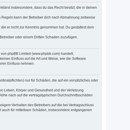
erklärst insbesondere, dass du das Recht besitzt, die in deinen
n Regeln kann der Betreiber dich nach Abmahnung zeitweise
er die er nicht zur Kenntnis genommen hat. Du gestattest dem
 Betreiber oder einem Dritten Schaden zuzufügen.
re von phpBB Limited (www.phpbb.com) handelt;
inen Einfluss auf die Art und Weise, wie die Software
oren Einfluss nehmen.
inalpflichten) nur für Schäden, die auf ein vorsätzliches oder
von Leben, Körper und Gesundheit und der Verletzung
r Höhe nach auf die vertragstypischen Durchschnittsschäden
sigem Verhalten des Betreibers auf die bei Vertragsschluss
lt auch für mittelbare Schäden, insbesondere entgangenen