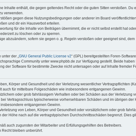
ine Inhalte enthält, die gegen geltendes Recht oder die guten Sitten verstoßen. Du 
 zu verwenden.
erstößen gegen diese Nutzungsbedingungen oder anderer im Board veröffentlichte
ßen und dir ein Hausverbot erteilen.
ortung für die Inhalte von Beiträgen übernimmt, die er nicht selbst erstellt hat od
jederzeit zu löschen oder zu sperren.
räge abzuändern, sofern sie gegen o. g. Regeln verstoßen oder geeignet sind, dem
 unter der „
GNU General Public License v2
“ (GPL) bereitgestellten Foren-Softwa
chsprachige Community unter www.phpbb.de zur Verfügung gestellt. Beide haben ke
g der Software für bestimmte Zwecke nicht untersagen oder auf Inhalte fremder F
ben, Körper und Gesundheit und der Verletzung wesentlicher Vertragspflichten (Kard
gilt auch für mittelbare Folgeschäden wie insbesondere entgangenen Gewinn.
ätzlichem oder grob fahrlässigem Verhalten oder bei Schäden aus der Verletzung 
 die bei Vertragsschluss typischerweise vorhersehbaren Schäden und im übrigen de
wie insbesondere entgangenen Gewinn.
erletzung von Leben, Körper und Gesundheit oder vorsätzlichem oder grob fahrläs
der Höhe nach auf die vertragstypischen Durchschnittsschäden begrenzt. Dies gi
mäß auch zugunsten der Mitarbeiter und Erfüllungsgehilfen des Betreibers.
 Recht bleiben unberührt.