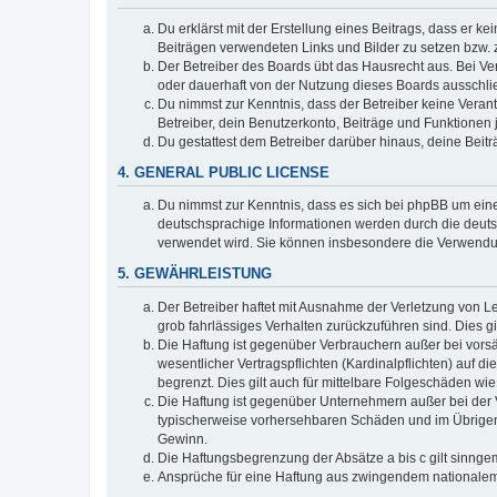
Du erklärst mit der Erstellung eines Beitrags, dass er ke
Beiträgen verwendeten Links und Bilder zu setzen bzw.
Der Betreiber des Boards übt das Hausrecht aus. Bei V
oder dauerhaft von der Nutzung dieses Boards ausschlie
Du nimmst zur Kenntnis, dass der Betreiber keine Verantw
Betreiber, dein Benutzerkonto, Beiträge und Funktionen 
Du gestattest dem Betreiber darüber hinaus, deine Beit
4. GENERAL PUBLIC LICENSE
Du nimmst zur Kenntnis, dass es sich bei phpBB um eine
deutschsprachige Informationen werden durch die deuts
verwendet wird. Sie können insbesondere die Verwendun
5. GEWÄHRLEISTUNG
Der Betreiber haftet mit Ausnahme der Verletzung von Le
grob fahrlässiges Verhalten zurückzuführen sind. Dies 
Die Haftung ist gegenüber Verbrauchern außer bei vors
wesentlicher Vertragspflichten (Kardinalpflichten) auf
begrenzt. Dies gilt auch für mittelbare Folgeschäden 
Die Haftung ist gegenüber Unternehmern außer bei der V
typischerweise vorhersehbaren Schäden und im Übrigen 
Gewinn.
Die Haftungsbegrenzung der Absätze a bis c gilt sinnge
Ansprüche für eine Haftung aus zwingendem nationalem